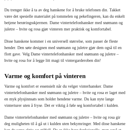
Du trenger ikke å ta av deg hanskene for å bruke telefonen din. Takket
være det spesielle materialet på tommelen og pekefingeren, kan du enkelt
betjene berøringsskjermen. Dame vintertelefonhansker med snømann og
juletre – hvite og rosa gjør vinteren mer praktisk og komfortabel.
Disse hanskene kommer i en universell størrelse, som passer de fleste
hender. Den søte designen med snømann og juletre gjør dem også til en
flott gave. Velg Dame vintertelefonhansker med snømann og juletre –
hvite og rosa for å legge litt magi til vintergarderoben din!
Varme og komfort på vinteren
Varme og komfort er essensielt når du velger vinterhansker. Dame
vintertelefonhansker med snømann og juletre – hvite og rosa er laget med
en myk plysjinnsats som holder hendene varme. Du kan nyte lange
vinterturer uten å fryse. Det er viktig å føle seg komfortabel i kulden.
Dame vintertelefonhansker med snømann og juletre – hvite og rosa gir
deg muligheten til å gå ut i kulden uten bekymringer. Med disse hanskene