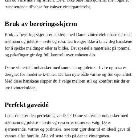
kan du være aktiv og stilfull. De er ikke bare funksjonelle, men også et
trendsettende tilbehør for enhver vintergarderobe.
Bruk av berøringsskjerm
Bruk av berøringsskjerm er enklere med Dame vintertelefonhansker med
snømann og juletre – hvite og rosa. Du trenger ikke å ta av deg hanskene
for å sjekke meldinger eller ta bilder. Det spesielle materialet på tommel
og pekefinger gir deg full kontroll over enheten din.
Dame vintertelefonhansker med snømann og juletre – hvite og rosa er
designet for moderne kvinner. Du kan nyte både varme og funksjonalitet.
Med disse hanskene slipper du å velge mellom stil og komfort når du er
ute i vinterkulden.
Perfekt gaveidé
Leter du etter den perfekte gaveidéen? Dame vintertelefonhansker med
snømann og juletre – hvite og rosa er et utmerket valg. De er
sjarmerende, varme og praktiske, noe som gjør dem til en ideell gave til
venner eller familie. Alle vil sette pris på denne vintergaven.