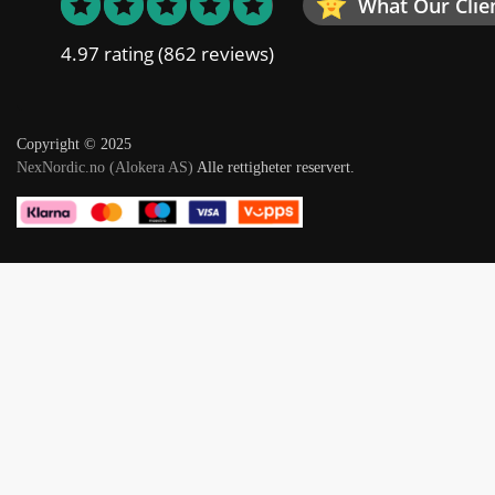
What Our Clie
4.97 rating
(862 reviews)
Copyright © 2025
NexNordic.no (Alokera AS)
Alle rettigheter reservert.