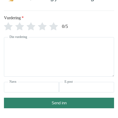
Vurdering
*
0/5
Din vurdering
Navn
E-post
Send inn