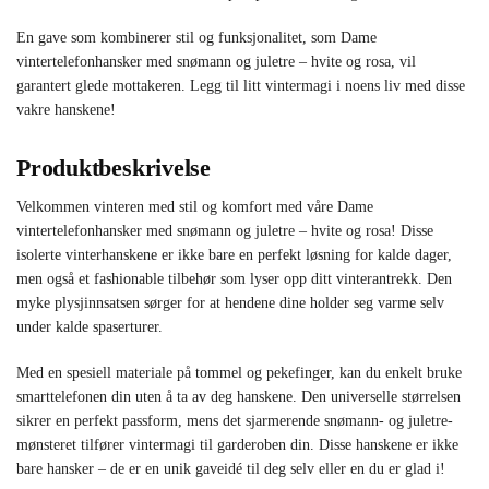
En gave som kombinerer stil og funksjonalitet, som Dame
vintertelefonhansker med snømann og juletre – hvite og rosa, vil
garantert glede mottakeren. Legg til litt vintermagi i noens liv med disse
vakre hanskene!
Produktbeskrivelse
Velkommen vinteren med stil og komfort med våre Dame
vintertelefonhansker med snømann og juletre – hvite og rosa! Disse
isolerte vinterhanskene er ikke bare en perfekt løsning for kalde dager,
men også et fashionable tilbehør som lyser opp ditt vinterantrekk. Den
myke plysjinnsatsen sørger for at hendene dine holder seg varme selv
under kalde spaserturer.
Med en spesiell materiale på tommel og pekefinger, kan du enkelt bruke
smarttelefonen din uten å ta av deg hanskene. Den universelle størrelsen
sikrer en perfekt passform, mens det sjarmerende snømann- og juletre-
mønsteret tilfører vintermagi til garderoben din. Disse hanskene er ikke
bare hansker – de er en unik gaveidé til deg selv eller en du er glad i!