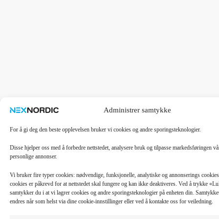
Administrer samtykke
For å gi deg den beste opplevelsen bruker vi cookies og andre sporingsteknologier.
Disse hjelper oss med å forbedre nettstedet, analysere bruk og tilpasse markedsføringen v
personlige annonser.
Vi bruker fire typer cookies: nødvendige, funksjonelle, analytiske og annonserings cooki
cookies er påkrevd for at nettstedet skal fungere og kan ikke deaktiveres. Ved å trykke «
samtykker du i at vi lagrer cookies og andre sporingsteknologier på enheten din. Samtykket 
endres når som helst via dine cookie-innstillinger eller ved å kontakte oss for veiledning.