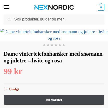
0
Søk
Kabler
ør til
Hjem
Mobiltilbehør
Hansker
Dame vintertelefonhansker med snømann og juletre – hvite og rosa
og
/
/
/
klokker
Ladere
Dame vintertelefonhansker med snømann
og juletre – hvite og rosa
99
kr
Utsolgt