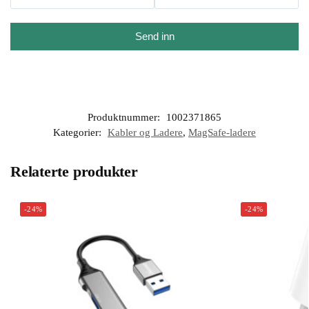
Send inn
Produktnummer:
1002371865
Kategorier:
Kabler og Ladere
,
MagSafe-ladere
Relaterte produkter
-24%
-24%