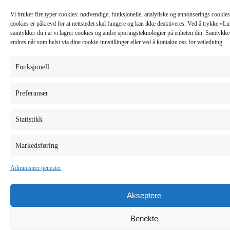
Vi bruker fire typer cookies: nødvendige, funksjonelle, analytiske og annonserings cooki
cookies er påkrevd for at nettstedet skal fungere og kan ikke deaktiveres. Ved å trykke «
samtykker du i at vi lagrer cookies og andre sporingsteknologier på enheten din. Samtykket 
endres når som helst via dine cookie-innstillinger eller ved å kontakte oss for veiledning.
Funksjonell
Preferanser
Statistikk
Markedsføring
Administrer tjenester
Akseptere
Benekte