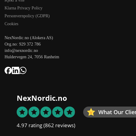
Kjekt å vite
Klarna Privacy Policy
Personvernpolicy (GDPR)
Cookies
NexNordic.no (Alokera AS)
Org.no: 929 372 786
info@nexnordic.no
Huldervegen 24, 7056 Ranheim
NexNordic.no
What Our Clie
4.97 rating
(862 reviews)