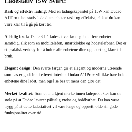
Ladestativ 15W Svart:
Rask og effektiv lading:
Med en ladingskapasitet på 15W kan Dudao
A11Pro+ ladestativ lade dine enheter raskt og effektivt, slik at du kan
være klar til å gå på kort tid.
Allsidig bruk:
Dette 3-i-1 ladestativet lar deg lade flere enheter
samtidig, slik som en mobiltelefon, smartklokke og hodetelefoner. Det er
et praktisk verktøy for å holde alle enhetene dine oppladet og klare til
bruk.
Elegant design:
Den svarte fargen gir et elegant og moderne utseende
som passer godt inn i ethvert interiør. Dudao A11Pro+ vil ikke bare holde
enhetene dine ladet, men også se bra ut mens den gjør det.
Merket kvalitet:
Som et anerkjent merke innen ladeprodukter kan du
stole på at Dudao leverer pålitelig ytelse og holdbarhet. Du kan være
trygg på at dette ladestativet vil vare lenge og opprettholde sin gode
funksjonalitet over tid.