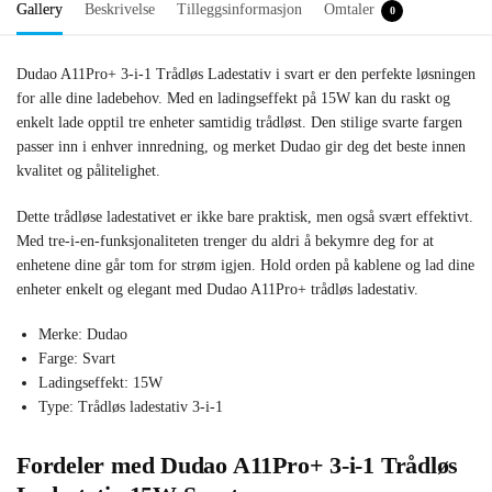
Gallery
Beskrivelse
Tilleggsinformasjon
Omtaler
0
Dudao A11Pro+ 3-i-1 Trådløs Ladestativ i svart er den perfekte løsningen
for alle dine ladebehov. Med en ladingseffekt på 15W kan du raskt og
enkelt lade opptil tre enheter samtidig trådløst. Den stilige svarte fargen
passer inn i enhver innredning, og merket Dudao gir deg det beste innen
kvalitet og pålitelighet.
Dette trådløse ladestativet er ikke bare praktisk, men også svært effektivt.
Med tre-i-en-funksjonaliteten trenger du aldri å bekymre deg for at
enhetene dine går tom for strøm igjen. Hold orden på kablene og lad dine
enheter enkelt og elegant med Dudao A11Pro+ trådløs ladestativ.
Merke: Dudao
Farge: Svart
Ladingseffekt: 15W
Type: Trådløs ladestativ 3-i-1
Fordeler med Dudao A11Pro+ 3-i-1 Trådløs