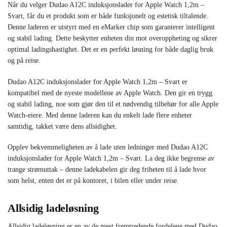
Når du velger Dudao A12C induksjonslader for Apple Watch 1,2m –
Svart, får du et produkt som er både funksjonelt og estetisk tiltalende.
Denne laderen er utstyrt med en eMarker chip som garanterer intelligent
og stabil lading. Dette beskytter enheten din mot overoppheting og sikrer
optimal ladingshastighet. Det er en perfekt løsning for både daglig bruk
og på reise.
Dudao A12C induksjonslader for Apple Watch 1,2m – Svart er
kompatibel med de nyeste modellene av Apple Watch. Den gir en trygg
og stabil lading, noe som gjør den til et nødvendig tilbehør for alle Apple
Watch-eiere. Med denne laderen kan du enkelt lade flere enheter
samtidig, takket være dens allsidighet.
Opplev bekvemmeligheten av å lade uten ledninger med Dudao A12C
induksjonslader for Apple Watch 1,2m – Svart. La deg ikke begrense av
trange strømuttak – denne ladekabelen gir deg friheten til å lade hvor
som helst, enten det er på kontoret, i bilen eller under reise.
Allsidig ladeløsning
Allsidig ladeløsning er en av de mest fremtredende fordelene med Dudao