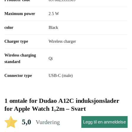
Maximum power
2.5 W
color
Black
Charger type
Wireless charger
Wireless charging
Qi
standard
Connector type
USB-C (male)
1 omtale for
Dudao A12C induksjonslader
for Apple Watch 1,2m – Svart
5,0
Vurdering
Legg til en anmeldelse