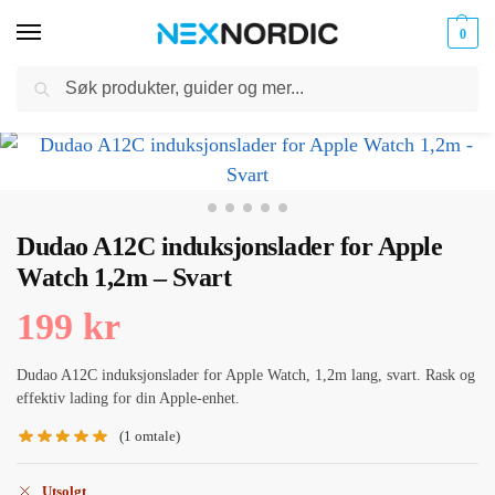
0
Søk
Kabler
ør til
Hjem
Kabler og Ladere
Ladere
Trådløs Lader
Dudao A12C induksjonslader for Apple Watch 1,2m – Svart
og
/
/
/
/
klokker
Ladere
Dudao A12C induksjonslader for Apple
Watch 1,2m – Svart
199
kr
Dudao A12C induksjonslader for Apple Watch, 1,2m lang, svart. Rask og
effektiv lading for din Apple-enhet.
(
1
omtale)
Utsolgt