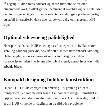
få adgang til dine fotos, videoer og andre filer direkte fra dine
hukommelseskort, hvilket gør det nemmere at overføre og dele data. Med
den indbyggede Gigabit Ethernet-adapter kan du også oprette en hurtig
og stabil internetforbindelse uden at bekymre dig om langsomt WiFi-
signal.
Optimal ydeevne og pålidelighed
Hver port på Dudao HUB’en er styret af sin egen chip, hvilket sikrer
stabil og pålidelig ydeevne, selv når du tilslutter flere enheder samtidig.
Dette betyder, at du kan være sikker på en hurtig og effektiv
dataoverførsel uden interferens eller tab af signal, uanset hvor travlt dit
arbejde bliver.
Kompakt design og holdbar konstruktion
Dudao 11-i-1 HUB’en vejer kun omkring 150 gram og er let at
transportere i en lomme eller taske. Det holdbare design, fremstillet af
højkvalitetsmaterialer som aluminium og stærk ABS, giver dig tillid til,
at din HUB vil holde til daglig brug og slid uden problemer.