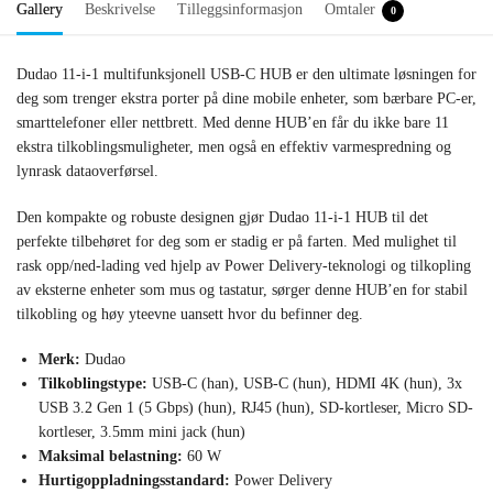
Gallery
Beskrivelse
Tilleggsinformasjon
Omtaler
0
Dudao 11-i-1 multifunksjonell USB-C HUB er den ultimate løsningen for
deg som trenger ekstra porter på dine mobile enheter, som bærbare PC-er,
smarttelefoner eller nettbrett. Med denne HUB’en får du ikke bare 11
ekstra tilkoblingsmuligheter, men også en effektiv varmespredning og
lynrask dataoverførsel.
Den kompakte og robuste designen gjør Dudao 11-i-1 HUB til det
perfekte tilbehøret for deg som er stadig er på farten. Med mulighet til
rask opp/ned-lading ved hjelp av Power Delivery-teknologi og tilkopling
av eksterne enheter som mus og tastatur, sørger denne HUB’en for stabil
tilkobling og høy yteevne uansett hvor du befinner deg.
Merk:
Dudao
Tilkoblingstype:
USB-C (han), USB-C (hun), HDMI 4K (hun), 3x
USB 3.2 Gen 1 (5 Gbps) (hun), RJ45 (hun), SD-kortleser, Micro SD-
kortleser, 3.5mm mini jack (hun)
Maksimal belastning:
60 W
Hurtigoppladningsstandard:
Power Delivery