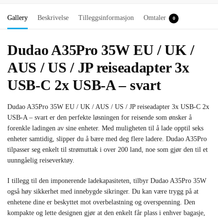
Gallery
Beskrivelse
Tilleggsinformasjon
Omtaler
0
Dudao A35Pro 35W EU / UK /
AUS / US / JP reiseadapter 3x
USB-C 2x USB-A – svart
Dudao A35Pro 35W EU / UK / AUS / US / JP reiseadapter 3x USB-C 2x
USB-A – svart er den perfekte løsningen for reisende som ønsker å
forenkle ladingen av sine enheter. Med muligheten til å lade opptil seks
enheter samtidig, slipper du å bære med deg flere ladere. Dudao A35Pro
tilpasser seg enkelt til strømuttak i over 200 land, noe som gjør den til et
uunngåelig reiseverktøy.
I tillegg til den imponerende ladekapasiteten, tilbyr Dudao A35Pro 35W
også høy sikkerhet med innebygde sikringer. Du kan være trygg på at
enhetene dine er beskyttet mot overbelastning og overspenning. Den
kompakte og lette designen gjør at den enkelt får plass i enhver bagasje,