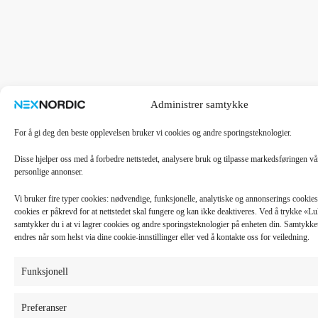
Administrer samtykke
For å gi deg den beste opplevelsen bruker vi cookies og andre sporingsteknologier.
Disse hjelper oss med å forbedre nettstedet, analysere bruk og tilpasse markedsføringen v
personlige annonser.
Vi bruker fire typer cookies: nødvendige, funksjonelle, analytiske og annonserings cooki
cookies er påkrevd for at nettstedet skal fungere og kan ikke deaktiveres. Ved å trykke «
samtykker du i at vi lagrer cookies og andre sporingsteknologier på enheten din. Samtykket 
endres når som helst via dine cookie-innstillinger eller ved å kontakte oss for veiledning.
Funksjonell
Preferanser