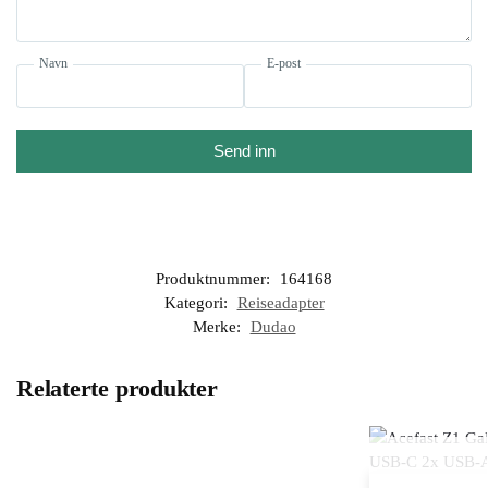
Navn
E-post
Send inn
Produktnummer:
164168
Kategori:
Reiseadapter
Merke:
Dudao
Relaterte produkter