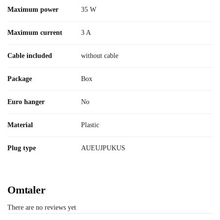
Maximum power
35 W
Maximum current
3 A
Cable included
without cable
Package
Box
Euro hanger
No
Material
Plastic
Plug type
AUEUJPUKUS
Omtaler
There are no reviews yet