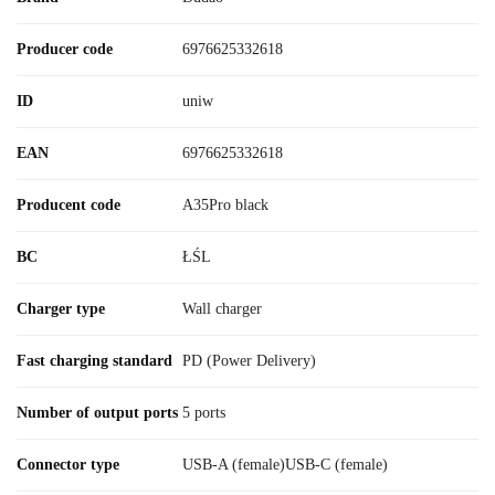
Producer code
6976625332618
ID
uniw
EAN
6976625332618
Producent code
A35Pro black
BC
ŁŚL
Charger type
Wall charger
Fast charging standard
PD (Power Delivery)
Number of output ports
5 ports
Connector type
USB-A (female)USB-C (female)