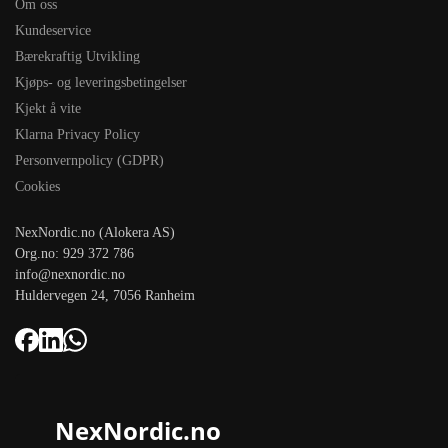
Om oss
Kundeservice
Bærekraftig Utvikling
Kjøps- og leveringsbetingelser
Kjekt å vite
Klarna Privacy Policy
Personvernpolicy (GDPR)
Cookies
NexNordic.no (Alokera AS)
Org.no: 929 372 786
info@nexnordic.no
Huldervegen 24, 7056 Ranheim
NexNordic.no