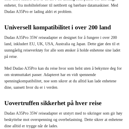
enheter, fra mobiltelefoner til nettbrett og bærbare datamaskiner. Med
Dudao A35Pro er lading aldri et problem.
Universell kompatibilitet i over 200 land
Dudao A35Pro 35W reiseadapter er designet for å fungere i over 200
land, inkludert EU, UK, USA, Australia og Japan. Dette gjør den til et
uunngåelig reiseverktøy for alle som ønsker å holde enhetene sine ladet
på reise.
Med Dudao A35Pro kan du reise hvor som helst uten å bekymre deg for
om strømuttaket passer. Adapteret har en vidt spennende
spenningkompatibilitet, noe som sikrer at du alltid kan lade enhetene
dine, uansett hvor du er i verden.
Uovertruffen sikkerhet på hver reise
Dudao A35Pro 35W reiseadapter er utstyrt med to sikringer som gir høy
beskyttelse mot overspenning og overbelastning. Dette sikrer at enhetene
dine alltid er trygge når de lades.