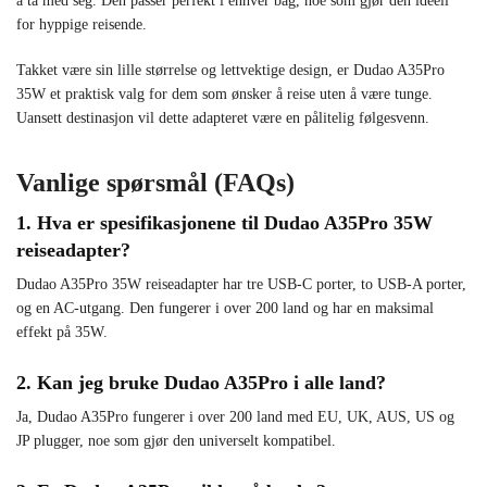
å ta med seg. Den passer perfekt i enhver bag, noe som gjør den ideell
for hyppige reisende.
Takket være sin lille størrelse og lettvektige design, er Dudao A35Pro
35W et praktisk valg for dem som ønsker å reise uten å være tunge.
Uansett destinasjon vil dette adapteret være en pålitelig følgesvenn.
Vanlige spørsmål (FAQs)
1. Hva er spesifikasjonene til Dudao A35Pro 35W
reiseadapter?
Dudao A35Pro 35W reiseadapter har tre USB-C porter, to USB-A porter,
og en AC-utgang. Den fungerer i over 200 land og har en maksimal
effekt på 35W.
2. Kan jeg bruke Dudao A35Pro i alle land?
Ja, Dudao A35Pro fungerer i over 200 land med EU, UK, AUS, US og
JP plugger, noe som gjør den universelt kompatibel.