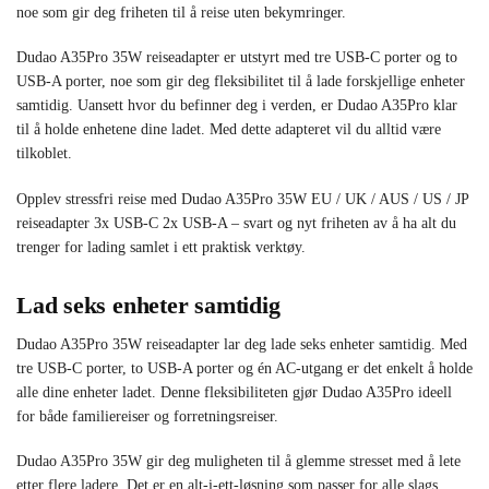
noe som gir deg friheten til å reise uten bekymringer.
Dudao A35Pro 35W reiseadapter er utstyrt med tre USB-C porter og to
USB-A porter, noe som gir deg fleksibilitet til å lade forskjellige enheter
samtidig. Uansett hvor du befinner deg i verden, er Dudao A35Pro klar
til å holde enhetene dine ladet. Med dette adapteret vil du alltid være
tilkoblet.
Opplev stressfri reise med Dudao A35Pro 35W EU / UK / AUS / US / JP
reiseadapter 3x USB-C 2x USB-A – svart og nyt friheten av å ha alt du
trenger for lading samlet i ett praktisk verktøy.
Lad seks enheter samtidig
Dudao A35Pro 35W reiseadapter lar deg lade seks enheter samtidig. Med
tre USB-C porter, to USB-A porter og én AC-utgang er det enkelt å holde
alle dine enheter ladet. Denne fleksibiliteten gjør Dudao A35Pro ideell
for både familiereiser og forretningsreiser.
Dudao A35Pro 35W gir deg muligheten til å glemme stresset med å lete
etter flere ladere. Det er en alt-i-ett-løsning som passer for alle slags