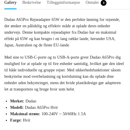
Gallery
Beskrivelse
Tilleggsinformasjon
Omtaler
0
Dudao A65Pro Rejseadapter 65W er den perfekte løsning for rejsende,
der ønsker en pålidelig og effektiv måde at oplade deres enheder
undervejs. Denne kompakte rejseadapter fra Dudao har en maksimal
effekt på 65W og kan bruges i en lang række lande, herunder USA,
Japan, Australien og de fleste EU-lande.
Med sine to USB-C-porte og to USB-A-porte giver Dudao A65Pro dig
mulighed for at oplade op til fire enheder samtidig, hvilket gør den ideel
til både individuelle og gruppe rejser. Med sikkerhedsfunktioner såsom
beskyttelse mod overbelastning og kortslutning kan du oplade dine
enheder uden bekymringer, mens det hvide plastikdesign gør adapteren
let at transportere og bruge hvor som helst.
Merket:
Dudao
Modell:
Dudao A65Pro Hvit
Maksimal strøm:
100-240V ~ 50/60Hz 1.5A
Farge:
Hvit