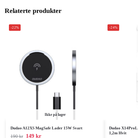
Relaterte produkter
-22%
-24%
Ikke på lager
Dudao A12XS MagSafe Lader 15W Svart
Dudao X14ProL I
1,2m Hvit
149
kr
190
kr