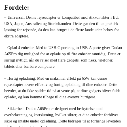
Fordele:
– Universal:
Denne rejseadapter er kompatibel med stikkontakter i EU,
USA, Japan, Australien og Storbritannien. Dette gør den til en praktisk
løsning for rejsende, da den kan bruges i de fleste lande uden behov for
ekstra adaptere.
– Oplad 4 enheder: Med to USB-C porte og to USB-A porte giver Dudao
A65Pro dig mulighed for at oplade op til fire enheder samtidig. Dette er
særligt nyttigt, når du rejser med flere gadgets, som f.eks. telefoner,
tablets eller bærbare computere.
– Hurtig opladning: Med en maksimal effekt på 65W kan denne
rejseadapter levere effektiv og hurtig opladning til dine enheder. Dette
betyder, at du ikke spilder tid på at vente på, at dine gadgets bliver fuldt
opladet, og kan komme tilbage til dine eventyr hurtigere.
– Sikkerhed: Dudao A65Pro er designet med beskyttelse mod
overbelastning og kortslutning, hvilket sikrer, at dine enheder forbliver
sikre og intakte under opladning. Dette bidrager til at forlænge levetiden