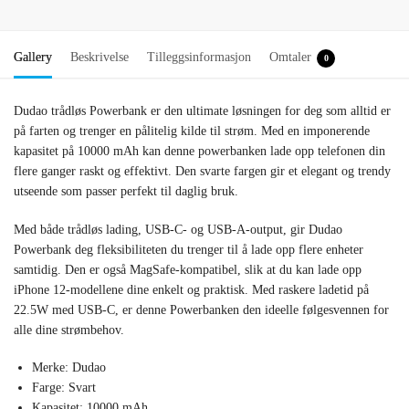
Gallery
Beskrivelse
Tilleggsinformasjon
Omtaler
0
Dudao trådløs Powerbank er den ultimate løsningen for deg som alltid er
på farten og trenger en pålitelig kilde til strøm. Med en imponerende
kapasitet på 10000 mAh kan denne powerbanken lade opp telefonen din
flere ganger raskt og effektivt. Den svarte fargen gir et elegant og trendy
utseende som passer perfekt til daglig bruk.
Med både trådløs lading, USB-C- og USB-A-output, gir Dudao
Powerbank deg fleksibiliteten du trenger til å lade opp flere enheter
samtidig. Den er også MagSafe-kompatibel, slik at du kan lade opp
iPhone 12-modellene dine enkelt og praktisk. Med raskere ladetid på
22.5W med USB-C, er denne Powerbanken den ideelle følgesvennen for
alle dine strømbehov.
Merke: Dudao
Farge: Svart
Kapasitet: 10000 mAh