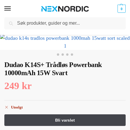
0
Søk
Kabler
ør til
Hjem
Kabler og Ladere
Ladere
MagSafe-ladere
Dudao K14S+ Trådløs Powerbank 10000mAh 15W Svart
og
/
/
/
/
klokker
Ladere
Dudao K14S+ Trådløs Powerbank
10000mAh 15W Svart
249
kr
Utsolgt