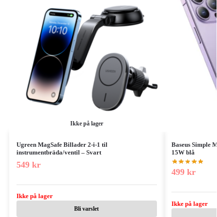
Ikke på lager
Ugreen MagSafe Billader 2-i-1 til
Baseus Simple M
instrumentbräda/ventil – Svart
15W blå
549
kr
499
kr
Ikke på lager
Ikke på lager
Bli varslet