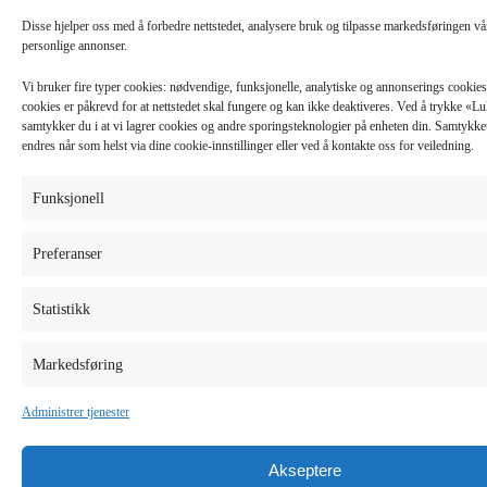
Disse hjelper oss med å forbedre nettstedet, analysere bruk og tilpasse markedsføringen v
personlige annonser.
Vi bruker fire typer cookies: nødvendige, funksjonelle, analytiske og annonserings cooki
cookies er påkrevd for at nettstedet skal fungere og kan ikke deaktiveres. Ved å trykke «
samtykker du i at vi lagrer cookies og andre sporingsteknologier på enheten din. Samtykket 
endres når som helst via dine cookie-innstillinger eller ved å kontakte oss for veiledning.
Funksjonell
Preferanser
Statistikk
Markedsføring
Administrer tjenester
Akseptere