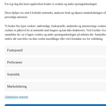
For å gi deg den beste opplevelsen bruker vi cookies og andre sporingsteknologier.
Disse hjelper oss med å forbedre nettstedet, analysere bruk og tilpasse markedsføringen v
personlige annonser.
Vi bruker fire typer cookies: nødvendige, funksjonelle, analytiske og annonserings cooki
cookies er påkrevd for at nettstedet skal fungere og kan ikke deaktiveres. Ved å trykke «
samtykker du i at vi lagrer cookies og andre sporingsteknologier på enheten din. Samtykket 
endres når som helst via dine cookie-innstillinger eller ved å kontakte oss for veiledning.
Funksjonell
Preferanser
Statistikk
Markedsføring
Administrer tjenester