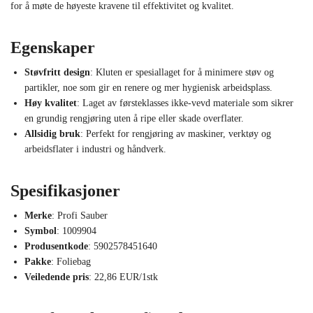
for å møte de høyeste kravene til effektivitet og kvalitet.
Egenskaper
Støvfritt design
: Kluten er spesiallaget for å minimere støv og
partikler, noe som gir en renere og mer hygienisk arbeidsplass.
Høy kvalitet
: Laget av førsteklasses ikke-vevd materiale som sikrer
en grundig rengjøring uten å ripe eller skade overflater.
Allsidig bruk
: Perfekt for rengjøring av maskiner, verktøy og
arbeidsflater i industri og håndverk.
Spesifikasjoner
Merke
: Profi Sauber
Symbol
: 1009904
Produsentkode
: 5902578451640
Pakke
: Foliebag
Veiledende pris
: 22,86 EUR/1stk