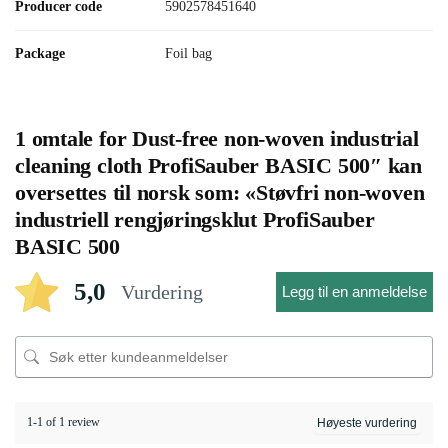
Producer code
5902578451640
Package
Foil bag
1 omtale for
Dust-free non-woven industrial
cleaning cloth ProfiSauber BASIC 500″ kan
oversettes til norsk som: «Støvfri non-woven
industriell rengjøringsklut ProfiSauber
BASIC 500
5,0
Vurdering
Legg til en anmeldelse
1-1 of 1 review