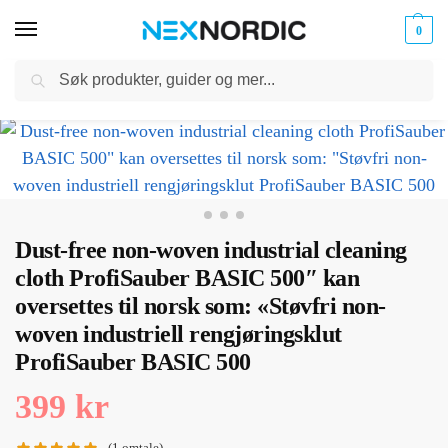
0
Søk
Kabler
ør til
Hjem
Biltilbehør
Bilpleie
Dust-free non-woven industrial cleaning cloth ProfiSauber BASIC 500″ kan oversettes til norsk som: «Støvfri non-woven industriell rengjøringsklut ProfiSauber BASIC 500
og
/
/
/
klokker
Ladere
Dust-free non-woven industrial cleaning
cloth ProfiSauber BASIC 500″ kan
oversettes til norsk som: «Støvfri non-
woven industriell rengjøringsklut
ProfiSauber BASIC 500
399
kr
(
1
omtale)