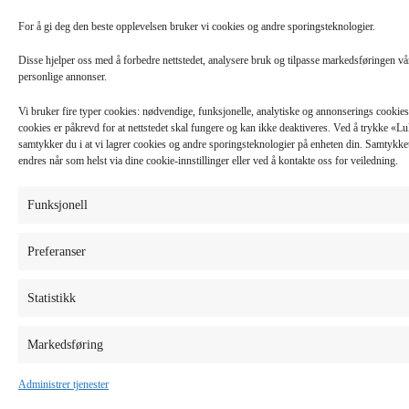
For å gi deg den beste opplevelsen bruker vi cookies og andre sporingsteknologier.
Disse hjelper oss med å forbedre nettstedet, analysere bruk og tilpasse markedsføringen v
personlige annonser.
Vi bruker fire typer cookies: nødvendige, funksjonelle, analytiske og annonserings cooki
cookies er påkrevd for at nettstedet skal fungere og kan ikke deaktiveres. Ved å trykke «
samtykker du i at vi lagrer cookies og andre sporingsteknologier på enheten din. Samtykket 
endres når som helst via dine cookie-innstillinger eller ved å kontakte oss for veiledning.
Funksjonell
Preferanser
Statistikk
Markedsføring
Administrer tjenester