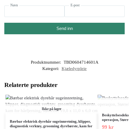
Navn
E-post
Send inn
Produktnummer:
TBD0604714601A
Kategori:
Kjæledyrpleie
Relaterte produkter
Ikke på lager
Beskyttelsesdeks
operasjon, Størr
Bærbar elektrisk dyrehår sugeinnretning, klipper,
diagnostisk verktøy, grooming dyrebørste, kam for
99
kr