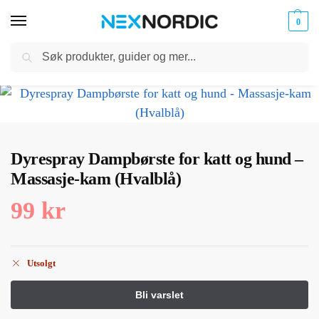
0
Søk
Kabler
ør til
Hjem
Dyreutstyr
Kjæledyrpleie
Dyrespray Dampbørste for katt og hund – Massasje-kam (Hvalblå)
og
/
/
/
klokker
Ladere
Dyrespray Dampbørste for katt og hund –
Massasje-kam (Hvalblå)
99
kr
Utsolgt