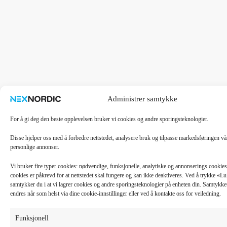
Administrer samtykke
For å gi deg den beste opplevelsen bruker vi cookies og andre sporingsteknologier.
Disse hjelper oss med å forbedre nettstedet, analysere bruk og tilpasse markedsføringen v
personlige annonser.
Vi bruker fire typer cookies: nødvendige, funksjonelle, analytiske og annonserings cooki
cookies er påkrevd for at nettstedet skal fungere og kan ikke deaktiveres. Ved å trykke «
samtykker du i at vi lagrer cookies og andre sporingsteknologier på enheten din. Samtykket 
endres når som helst via dine cookie-innstillinger eller ved å kontakte oss for veiledning.
Funksjonell