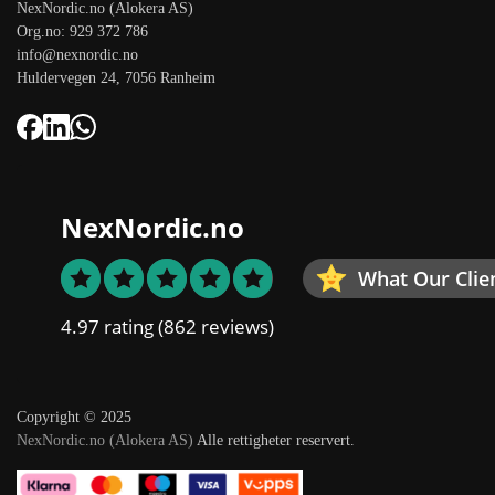
NexNordic.no (Alokera AS)
Org.no: 929 372 786
info@nexnordic.no
Huldervegen 24, 7056 Ranheim
NexNordic.no
What Our Clie
4.97 rating
(862 reviews)
Copyright © 2025
NexNordic.no (Alokera AS)
Alle rettigheter reservert.