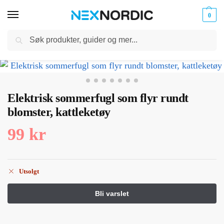
0
Søk
Kabler
ør til
Hjem
Dyreutstyr
Kjæledyrleker
Elektrisk sommerfugl som flyr rundt blomster, kattleketøy
og
/
/
/
klokker
Ladere
Elektrisk sommerfugl som flyr rundt
blomster, kattleketøy
99
kr
Utsolgt