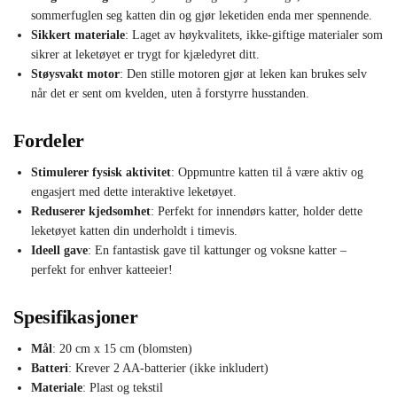
sommerfuglen seg katten din og gjør leketiden enda mer spennende.
Sikkert materiale
: Laget av høykvalitets, ikke-giftige materialer som
sikrer at leketøyet er trygt for kjæledyret ditt.
Støysvakt motor
: Den stille motoren gjør at leken kan brukes selv
når det er sent om kvelden, uten å forstyrre husstanden.
Fordeler
Stimulerer fysisk aktivitet
: Oppmuntre katten til å være aktiv og
engasjert med dette interaktive leketøyet.
Reduserer kjedsomhet
: Perfekt for innendørs katter, holder dette
leketøyet katten din underholdt i timevis.
Ideell gave
: En fantastisk gave til kattunger og voksne katter –
perfekt for enhver katteeier!
Spesifikasjoner
Mål
: 20 cm x 15 cm (blomsten)
Batteri
: Krever 2 AA-batterier (ikke inkludert)
Materiale
: Plast og tekstil