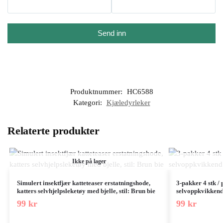
Send inn
Produktnummer:
HC6588
Kategori:
Kjæledyrleker
Relaterte produkter
Ikke på lager
Simulert insektfjær katteteaser erstatningshode,
3-pakker 4 stk /
katters selvhjelpsleketøy med bjelle, stil: Brun bie
selvoppkvikkend
99
kr
99
kr