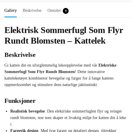
Gallery
Beskrivelse
Omtaler
0
Elektrisk Sommerfugl Som Flyr
Rundt Blomsten – Kattelek
Beskrivelse
Gi katten din en uforglemmelig lekeopplevelse med vår
Elektriske
Sommerfugl Som Flyr Rundt Blomsten
! Dette innovative
katteleketøyet kombinerer bevegelse og farger for å fange kattens
oppmerksomhet og stimulere dens naturlige jaktinstinkt.
Funksjoner
Realistisk bevegelse
: Den elektriske sommerfuglen flyr og svinger
rundt blomsten, noe som skaper et livaktig miljø for katten din å leke
i.
Fargerik design
: Med lyse farger og detaljert design, tiltrekker