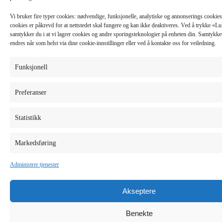
Vi bruker fire typer cookies: nødvendige, funksjonelle, analytiske og annonserings cooki
cookies er påkrevd for at nettstedet skal fungere og kan ikke deaktiveres. Ved å trykke «
samtykker du i at vi lagrer cookies og andre sporingsteknologier på enheten din. Samtykket 
endres når som helst via dine cookie-innstillinger eller ved å kontakte oss for veiledning.
Funksjonell
Preferanser
Statistikk
Markedsføring
Administrer tjenester
Akseptere
Benekte