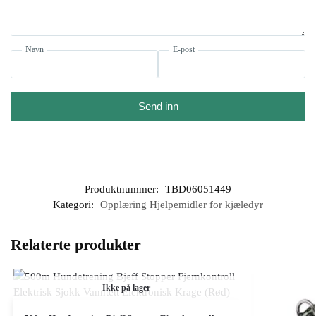
Navn
E-post
Send inn
Produktnummer:
TBD06051449
Kategori:
Opplæring Hjelpemidler for kjæledyr
Relaterte produkter
Ikke på lager