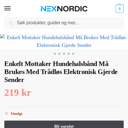
0
Søk
Kabler
ør til
Hjem
Dyreutstyr
Opplæring Hjelpemidler for kjæledyr
Enkelt Mottaker Hundehalsbånd Må Brukes Med Trådløs Elektronisk Gjerde Sender
og
/
/
/
klokker
Ladere
Enkelt Mottaker Hundehalsbånd Må
Brukes Med Trådløs Elektronisk Gjerde
Sender
219
kr
Utsolgt