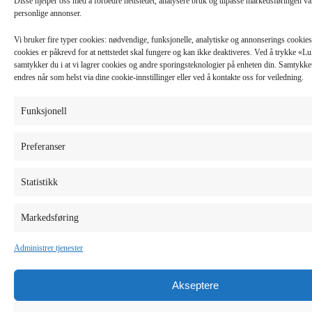
Disse hjelper oss med å forbedre nettstedet, analysere bruk og tilpasse markedsføringen v
personlige annonser.
Vi bruker fire typer cookies: nødvendige, funksjonelle, analytiske og annonserings cooki
cookies er påkrevd for at nettstedet skal fungere og kan ikke deaktiveres. Ved å trykke «
samtykker du i at vi lagrer cookies og andre sporingsteknologier på enheten din. Samtykket 
endres når som helst via dine cookie-innstillinger eller ved å kontakte oss for veiledning.
Funksjonell
Preferanser
Statistikk
Markedsføring
Administrer tjenester
Akseptere