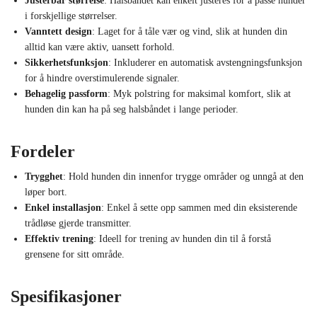
Justerbar størrelse
: Halsbåndet kan enkelt justeres for å passe hunder
i forskjellige størrelser.
Vanntett design
: Laget for å tåle vær og vind, slik at hunden din
alltid kan være aktiv, uansett forhold.
Sikkerhetsfunksjon
: Inkluderer en automatisk avstengningsfunksjon
for å hindre overstimulerende signaler.
Behagelig passform
: Myk polstring for maksimal komfort, slik at
hunden din kan ha på seg halsbåndet i lange perioder.
Fordeler
Trygghet
: Hold hunden din innenfor trygge områder og unngå at den
løper bort.
Enkel installasjon
: Enkel å sette opp sammen med din eksisterende
trådløse gjerde transmitter.
Effektiv trening
: Ideell for trening av hunden din til å forstå
grensene for sitt område.
Spesifikasjoner