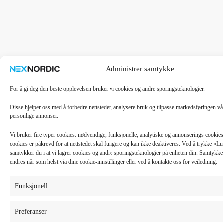
Administrer samtykke
For å gi deg den beste opplevelsen bruker vi cookies og andre sporingsteknologier.
Disse hjelper oss med å forbedre nettstedet, analysere bruk og tilpasse markedsføringen v
personlige annonser.
Vi bruker fire typer cookies: nødvendige, funksjonelle, analytiske og annonserings cooki
cookies er påkrevd for at nettstedet skal fungere og kan ikke deaktiveres. Ved å trykke «
samtykker du i at vi lagrer cookies og andre sporingsteknologier på enheten din. Samtykket 
endres når som helst via dine cookie-innstillinger eller ved å kontakte oss for veiledning.
Funksjonell
Preferanser