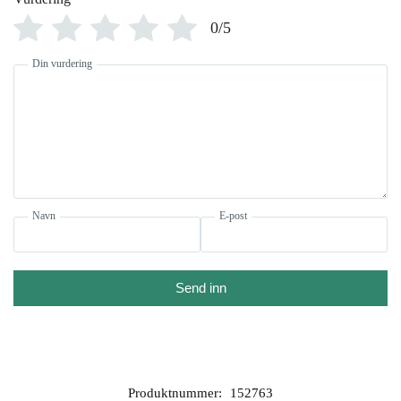
0/5
Din vurdering
Navn
E-post
Send inn
Produktnummer:
152763