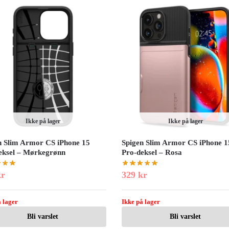
Ikke på lager
Ikke på lager
n Slim Armor CS iPhone 15
Spigen Slim Armor CS iPhone 1
eksel – Mørkegrønn
Pro-deksel – Rosa
kr
329
kr
 lager
Ikke på lager
Bli varslet
Bli varslet