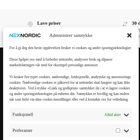
Lave priser
30 
Lave priser, høy kvalitet!
30 d
Administrer samtykke
kjøp
For å gi deg den beste opplevelsen bruker vi cookies og andre sporingsteknologier.
Disse hjelper oss med å forbedre nettstedet, analysere bruk og tilpasse
markedsføringen vår med for eksempel personlige annonser.
POPULÆRE
POPULÆRT
KATEGORIER
MOBILTILBEHØR
Vi bruker fire typer cookies: nødvendige, funksjonelle, analytiske og annonserings
cookies. Nødvendige cookies er påkrevd for at nettstedet skal fungere og kan ikke
Mobiltilbehør
iPhone 16 Pro Max
deaktiveres. Ved å trykke «Lukk og godkjenn» samtykker du i at vi lagrer cookies
og andre sporingsteknologier på enheten din. Samtykket er frivillig og kan endres
Tilbehør til nettbrett
iPhone 16 Pro
når som helst via dine cookie-innstillinger eller ved å kontakte oss for veiledning.
Datatilbehør
iPhone 16 Plus
Kabler & Ladere
iPhone 16
Funksjonell
Alltid aktiv
Tilbehør til
Galaxy S25 Ultra
smartklokker
Galaxy S25 Plus
Preferanser
Elbillading
Galaxy S25 FE