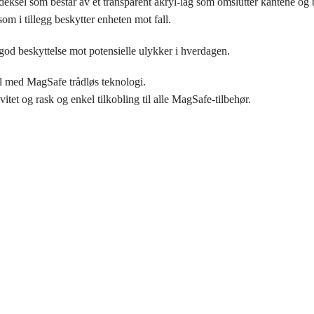
deksel som består av et transparent akryl-lag som omslutter kantene og
som i tillegg beskytter enheten mot fall.
od beskyttelse mot potensielle ulykker i hverdagen.
l med MagSafe trådløs teknologi.
tet og rask og enkel tilkobling til alle MagSafe-tilbehør.