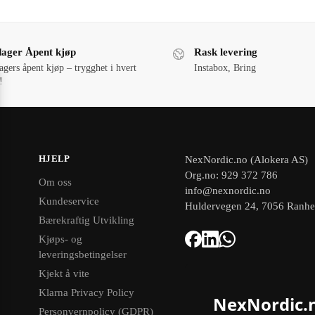
dager Åpent kjøp
Rask levering
agers åpent kjøp – trygghet i hvert
Instabox, Bring
!
HJELP
NexNordic.no (Alokera AS)
Org.no: 929 372 786
Om oss
info@nexnordic.no
Kundeservice
Huldervegen 24, 7056 Ranh
Bærekraftig Utvikling
Kjøps- og
leveringsbetingelser
Kjekt å vite
Klarna Privacy Policy
NexNordic.
Personvernpolicy (GDPR)