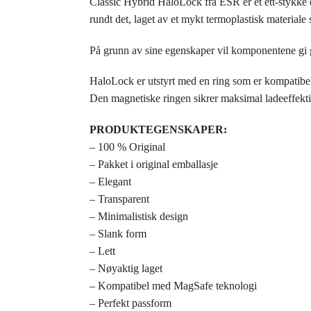
Classic Hybrid HaloLock fra ESR er et ett-stykke 
rundt det, laget av et mykt termoplastisk materiale 
På grunn av sine egenskaper vil komponentene gi g
HaloLock er utstyrt med en ring som er kompatibe
Den magnetiske ringen sikrer maksimal ladeeffektivi
PRODUKTEGENSKAPER:
– 100 % Original
– Pakket i original emballasje
– Elegant
– Transparent
– Minimalistisk design
– Slank form
– Lett
– Nøyaktig laget
– Kompatibel med MagSafe teknologi
– Perfekt passform