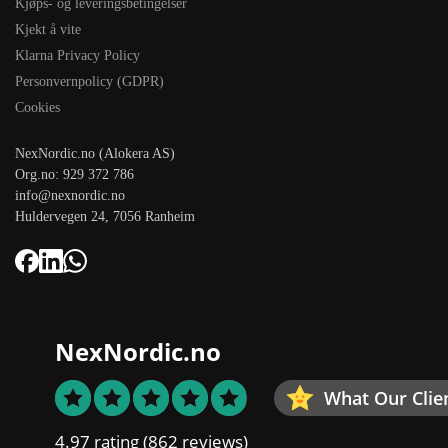
Kjøps- og leveringsbetingelser
Kjekt å vite
Klarna Privacy Policy
Personvernpolicy (GDPR)
Cookies
NexNordic.no (Alokera AS)
Org.no: 929 372 786
info@nexnordic.no
Huldervegen 24, 7056 Ranheim
NexNordic.no
What Our Clie
4.97 rating
(862 reviews)