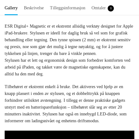
Gallery
Beskrivelse
Tilleggsinformasjon
Omtaler
1
ESR Digital+ Magnetic er et ekstremt allsidig verktøy designet for Apple
iPad-brukere. Stylusen er ideell for daglig bruk så vel som for grafisk
behandling eller tegning. Den tynne spissen (2 mm) er ekstremt sensitiv
og presis, noe som gjør det mulig å tegne nøyaktig, og for å justere
tykkelsen på linjen, trenger du bare å vinkle pennen.
Stylusen har et lett og ergonomisk design som forbedrer komforten ved
arbeid på iPaden, og takket være de magnetiske egenskapene, kan du
alltid ha den med deg.
Tilbehøret er ekstremt enkelt å bruke. Det aktiveres ved hjelp av en
knapp plassert i enden av stylusen, og et dobbelttrykk på knappen
forhindrer utilsiktet avstengning. I tillegg er denne praktiske gadgets
utstyrt med en batterisparefunksjon – tilbehøret slår seg av etter 20
minutters inaktivitet. Stylusen har også en innebygd LED-diode, som
informerer om ladingsnivået og enhetens driftsmodus.