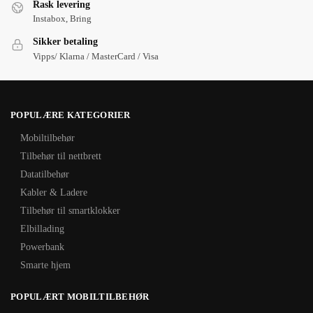
Rask levering
Instabox, Bring
Sikker betaling
Vipps/ Klarna / MasterCard / Visa
POPULÆRE KATEGORIER
Mobiltilbehør
Tilbehør til nettbrett
Datatilbehør
Kabler & Ladere
Tilbehør til smartklokker
Elbillading
Powerbank
Smarte hjem
POPULÆRT MOBILTILBEHØR