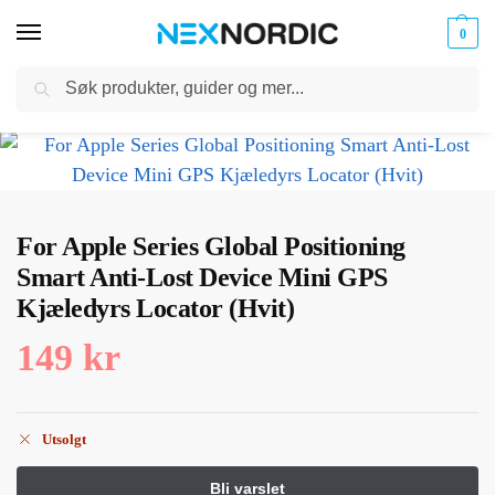
0
Søk
Kabler
ør til
Hjem
Dyreutstyr
Dyresporer
For Apple Series Global Positioning Smart Anti-Lost Device Mini GPS Kjæledyrs Locator (Hvit)
og
/
/
/
klokker
Ladere
For Apple Series Global Positioning
Smart Anti-Lost Device Mini GPS
Kjæledyrs Locator (Hvit)
149
kr
Utsolgt