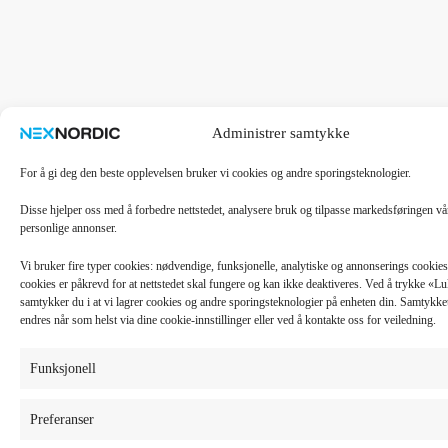
Administrer samtykke
For å gi deg den beste opplevelsen bruker vi cookies og andre sporingsteknologier.
Disse hjelper oss med å forbedre nettstedet, analysere bruk og tilpasse markedsføringen v
personlige annonser.
Vi bruker fire typer cookies: nødvendige, funksjonelle, analytiske og annonserings cooki
cookies er påkrevd for at nettstedet skal fungere og kan ikke deaktiveres. Ved å trykke «
samtykker du i at vi lagrer cookies og andre sporingsteknologier på enheten din. Samtykket 
endres når som helst via dine cookie-innstillinger eller ved å kontakte oss for veiledning.
Funksjonell
Preferanser