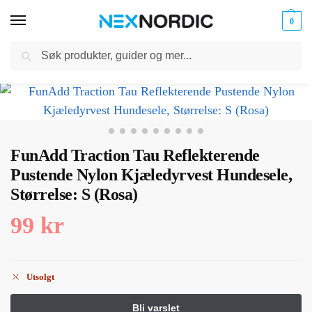
0
Søk
Kabler
ør til
Hjem
Dyreutstyr
Halsbånd Seler og bånd
FunAdd Traction Tau Reflekterende Pustende Nylon Kjæledyrvest Hundesele, Størrelse: S (Rosa)
og
/
/
/
klokker
Ladere
FunAdd Traction Tau Reflekterende
Pustende Nylon Kjæledyrvest Hundesele,
Størrelse: S (Rosa)
99
kr
Utsolgt