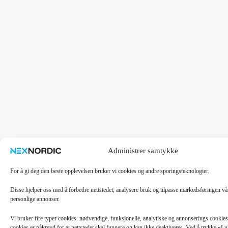
Administrer samtykke
For å gi deg den beste opplevelsen bruker vi cookies og andre sporingsteknologier.
Disse hjelper oss med å forbedre nettstedet, analysere bruk og tilpasse markedsføringen v
personlige annonser.
Vi bruker fire typer cookies: nødvendige, funksjonelle, analytiske og annonserings cooki
cookies er påkrevd for at nettstedet skal fungere og kan ikke deaktiveres. Ved å trykke «