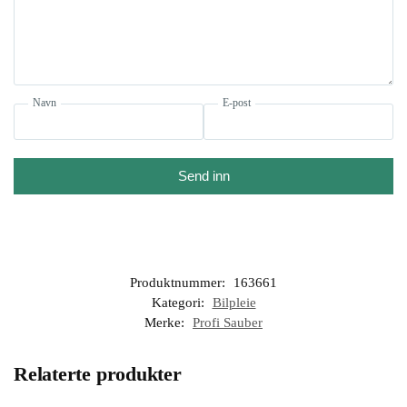
Navn
E-post
Send inn
Produktnummer:
163661
Kategori:
Bilpleie
Merke:
Profi Sauber
Relaterte produkter