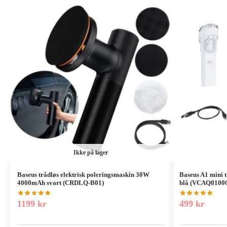
Ikke på lager
Baseus trådløs elektrisk poleringsmaskin 30W
Baseus A1 mini 
4000mAh svart (CRDLQ-B01)
blå (VCAQ0100
1199
kr
499
kr