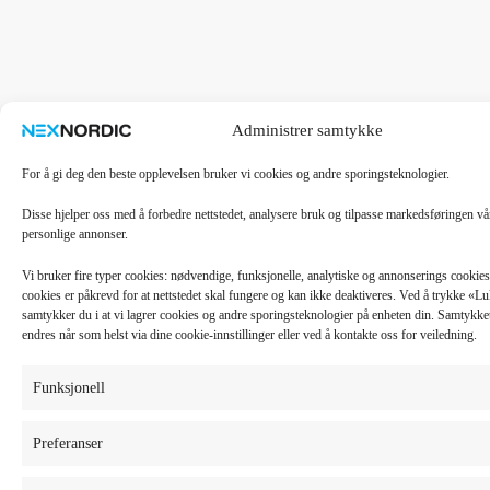
Administrer samtykke
For å gi deg den beste opplevelsen bruker vi cookies og andre sporingsteknologier.
Disse hjelper oss med å forbedre nettstedet, analysere bruk og tilpasse markedsføringen v
personlige annonser.
Vi bruker fire typer cookies: nødvendige, funksjonelle, analytiske og annonserings cooki
cookies er påkrevd for at nettstedet skal fungere og kan ikke deaktiveres. Ved å trykke «
samtykker du i at vi lagrer cookies og andre sporingsteknologier på enheten din. Samtykket 
endres når som helst via dine cookie-innstillinger eller ved å kontakte oss for veiledning.
Funksjonell
Preferanser