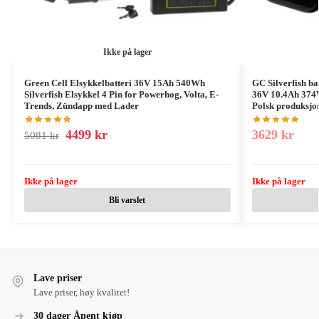
Ikke på lager
Green Cell Elsykkelbatteri 36V 15Ah 540Wh
GC Silverfish ba
Silverfish Elsykkel 4 Pin for Powerhog, Volta, E-
36V 10.4Ah 374W
Trends, Zündapp med Lader
Polsk produksjo
4499
kr
3629
kr
5081
kr
Ikke på lager
Ikke på lager
Bli varslet
Lave priser
Lave priser, høy kvalitet!
30 dager Åpent kjøp