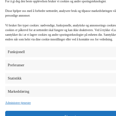
For å gi deg den beste opplevelsen bruker vi cookies og andre sporingsteknologier.
Disse hjelper oss med å forbedre nettstedet, analysere bruk og tilpasse markedsføringen v
personlige annonser.
Vi bruker fire typer cookies: nødvendige, funksjonelle, analytiske og annonserings cooki
cookies er påkrevd for at nettstedet skal fungere og kan ikke deaktiveres. Ved å trykke «
samtykker du i at vi lagrer cookies og andre sporingsteknologier på enheten din. Samtykket 
endres når som helst via dine cookie-innstillinger eller ved å kontakte oss for veiledning.
Funksjonell
Preferanser
Statistikk
Markedsføring
Administrer tjenester