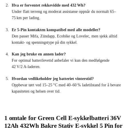
Hva er forventet rekkevidde med 432 Wh?
Under flatt terreng og moderat assistanse oppnår du normalt 65–
75 km per lading.
Er 5‑Pin kontakten kompatibel med alle modeller?
Den passer Mifa, Zündapp, Ecobike og Lovelec, men sjekk alltid
kontakt- og spenningstype på din sykkel.
Kan jeg bruke en annen lader?
For optimal batterilevetid anbefaler vi kun den medfølgende
42 V/2 A-laderen.
Hvordan vedlikeholder jeg batteriet vinterstid?
Oppbevar tørt ved 15–25 °C med 40–60 % ladetilstand for å bevare
kapasiteten og helsen over tid.
1 omtale for
Green Cell E-sykkelbatteri 36V
12Ah 432Wh Bakre Stativ E-sykkel 5 Pin for