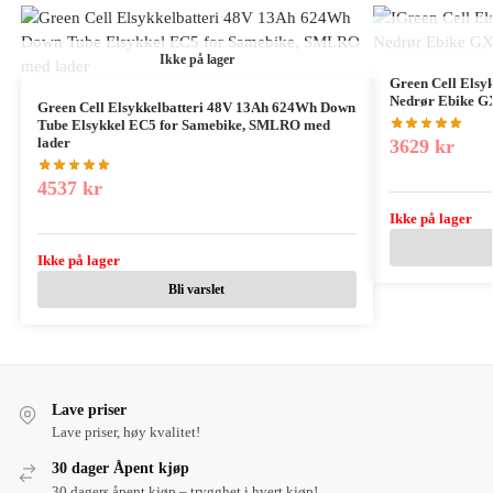
Ikke på lager
Green Cell Elsy
Nedrør Ebike G
Green Cell Elsykkelbatteri 48V 13Ah 624Wh Down
Tube Elsykkel EC5 for Samebike, SMLRO med
lader
3629
kr
4537
kr
Ikke på lager
Ikke på lager
Bli varslet
Lave priser
Lave priser, høy kvalitet!
30 dager Åpent kjøp
30 dagers åpent kjøp – trygghet i hvert kjøp!