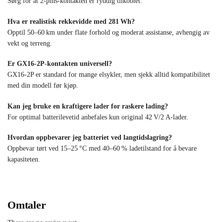
Sørg for at 2‑pins-kontakten er ryddig tilkoblet.
Hva er realistisk rekkevidde med 281 Wh?
Opptil 50–60 km under flate forhold og moderat assistanse, avhengig av
vekt og terreng.
Er GX16-2P-kontakten universell?
GX16-2P er standard for mange elsykler, men sjekk alltid kompatibilitet
med din modell før kjøp.
Kan jeg bruke en kraftigere lader for raskere lading?
For optimal batterilevetid anbefales kun original 42 V/2 A-lader.
Hvordan oppbevarer jeg batteriet ved langtidslagring?
Oppbevar tørt ved 15–25 °C med 40–60 % ladetilstand for å bevare
kapasiteten.
Omtaler