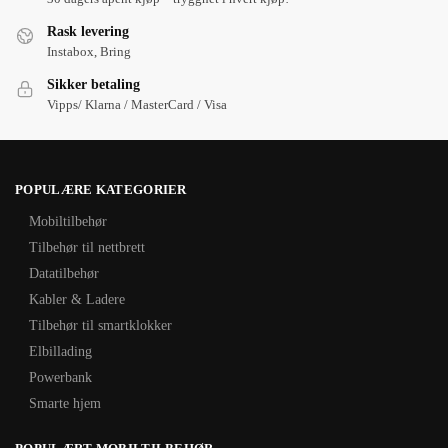
Rask levering
Instabox, Bring
Sikker betaling
Vipps/ Klarna / MasterCard / Visa
POPULÆRE KATEGORIER
Mobiltilbehør
Tilbehør til nettbrett
Datatilbehør
Kabler & Ladere
Tilbehør til smartklokker
Elbillading
Powerbank
Smarte hjem