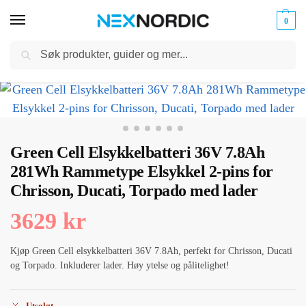
0
Søk
Kabler
ør til
Hjem
Biltilbehør
Elbillading
Elsykkel batteri
Green Cell Elsykkelbatteri 36V 7.8Ah 281Wh Rammetype Elsykkel 2-pins for Chrisson, Ducati, Torpado med lader
og
/
/
/
/
klokker
Ladere
Green Cell Elsykkelbatteri 36V 7.8Ah
281Wh Rammetype Elsykkel 2-pins for
Chrisson, Ducati, Torpado med lader
3629
kr
Kjøp Green Cell elsykkelbatteri 36V 7.8Ah, perfekt for Chrisson, Ducati
og Torpado. Inkluderer lader. Høy ytelse og pålitelighet!
Utsolgt