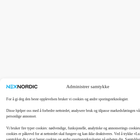
Administrer samtykke
For å gi deg den beste opplevelsen bruker vi cookies og andre sporingsteknologier.
Disse hjelper oss med å forbedre nettstedet, analysere bruk og tilpasse markedsføringen v
personlige annonser.
Vi bruker fire typer cookies: nødvendige, funksjonelle, analytiske og annonserings cooki
cookies er påkrevd for at nettstedet skal fungere og kan ikke deaktiveres. Ved å trykke «
samtykker du i at vi lagrer cookies og andre sporingsteknologier på enheten din. Samtykket 