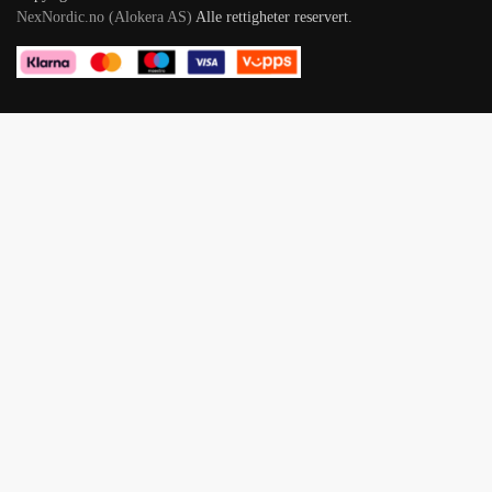
NexNordic.no (Alokera AS)
Alle rettigheter reservert.