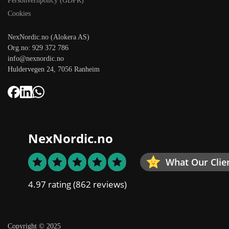
Personvernpolicy (GDPR)
Cookies
NexNordic.no (Alokera AS)
Org.no: 929 372 786
info@nexnordic.no
Huldervegen 24, 7056 Ranheim
NexNordic.no
What Our Clie
4.97 rating
(862 reviews)
Copyright © 2025