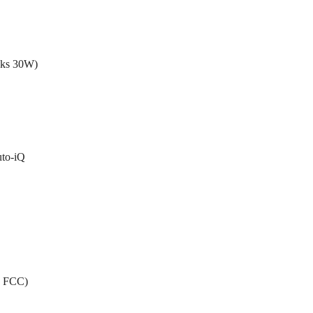
aks 30W)
to‑iQ
, FCC)