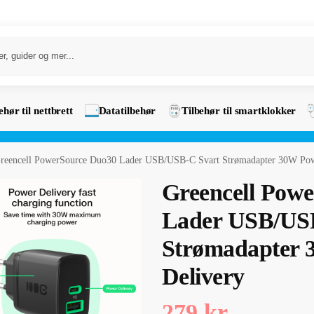
ehør til nettbrett
Datatilbehør
Tilbehør til smartklokker
reencell PowerSource Duo30 Lader USB/USB-C Svart Strømadapter 30W Pow
Greencell Pow
Lader USB/US
Strømadapter
Delivery
279
kr