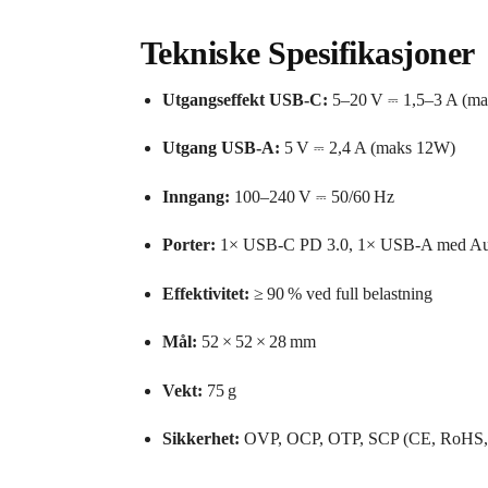
Tekniske Spesifikasjoner
Utgangseffekt USB‑C:
5–20 V ⎓ 1,5–3 A (m
Utgang USB‑A:
5 V ⎓ 2,4 A (maks 12W)
Inngang:
100–240 V ⎓ 50/60 Hz
Porter:
1× USB‑C PD 3.0, 1× USB‑A med Au
Effektivitet:
≥ 90 % ved full belastning
Mål:
52 × 52 × 28 mm
Vekt:
75 g
Sikkerhet:
OVP, OCP, OTP, SCP (CE, RoHS