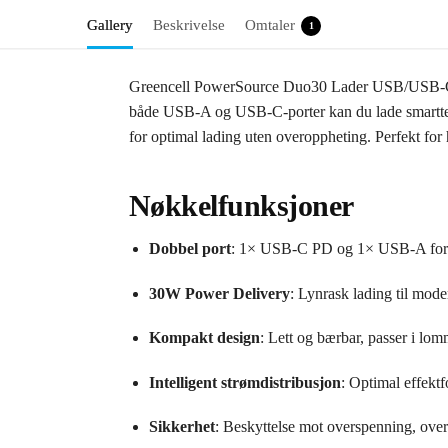
Gallery
Beskrivelse
Omtaler
1
Greencell PowerSource Duo30 Lader USB/USB‑C Sva
både USB‑A og USB‑C-porter kan du lade smarttele
for optimal lading uten overoppheting. Perfekt for h
Nøkkelfunksjoner
Dobbel port
: 1× USB‑C PD og 1× USB‑A for t
30W Power Delivery
: Lynrask lading til mode
Kompakt design
: Lett og bærbar, passer i lo
Intelligent strømdistribusjon
: Optimal effekt
Sikkerhet
: Beskyttelse mot overspenning, over