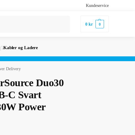
Kundeservice
Søk
0
kr
0
Kabler og Ladere
er Delivery
erSource Duo30
B-C Svart
 30W Power