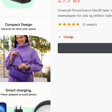
Greencell PowerSource Duo30 lader 
strømadapter for rask og effektiv ladi
(
1
omtale)
Utsolgt