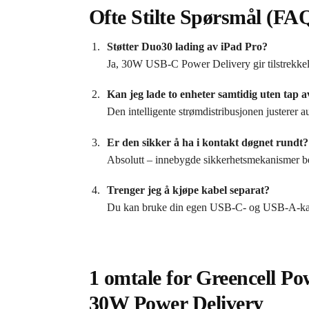
Ofte Stilte Spørsmål (FA
Støtter Duo30 lading av iPad Pro?
Ja, 30W USB‑C Power Delivery gir tilstrekkeli
Kan jeg lade to enheter samtidig uten tap a
Den intelligente strømdistribusjonen justerer a
Er den sikker å ha i kontakt døgnet rundt?
Absolutt – innebygde sikkerhetsmekanismer be
Trenger jeg å kjøpe kabel separat?
Du kan bruke din egen USB‑C- og USB‑A-kabel;
1 omtale for
Greencell P
30W Power Delivery