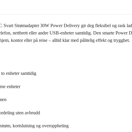
rt Strømadapter 30W Power Delivery gir deg fleksibel og rask ladin
fon, nettbrett eller andre USB-enheter samtidig. Den smarte Power De
jem, kontor eller på reise – alltid klar med pålitelig effekt og trygghet.
o enheter samtidig
rne enheter
mmen
fordeling uten avbrudd
strøm, kortslutning og overoppheting