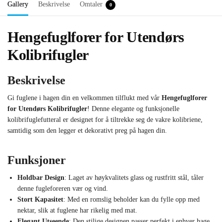
Gallery
Beskrivelse
Omtaler
0
Hengefuglforer for Utendørs
Kolibrifugler
Beskrivelse
Gi fuglene i hagen din en velkommen tilflukt med vår
Hengefuglforer
for Utendørs Kolibrifugler
! Denne elegante og funksjonelle
kolibrifuglefutteral er designet for å tiltrekke seg de vakre kolibriene,
samtidig som den legger et dekorativt preg på hagen din.
Funksjoner
Holdbar Design
: Laget av høykvalitets glass og rustfritt stål, tåler
denne fugleforeren vær og vind.
Stort Kapasitet
: Med en romslig beholder kan du fylle opp med
nektar, slik at fuglene har rikelig med mat.
Elegant Utseende
: Den stilige designen passer perfekt i enhver hage