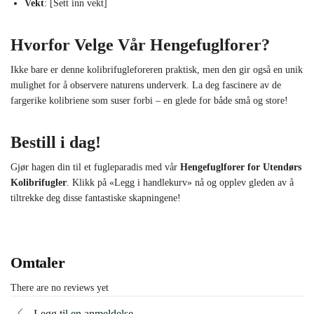
Vekt
: [Sett inn vekt]
Hvorfor Velge Vår Hengefuglforer?
Ikke bare er denne kolibrifugleforeren praktisk, men den gir også en unik
mulighet for å observere naturens underverk. La deg fascinere av de
fargerike kolibriene som suser forbi – en glede for både små og store!
Bestill i dag!
Gjør hagen din til et fugleparadis med vår
Hengefuglforer for Utendørs
Kolibrifugler
. Klikk på «Legg i handlekurv» nå og opplev gleden av å
tiltrekke deg disse fantastiske skapningene!
Omtaler
There are no reviews yet
Legg til en anmeldelse