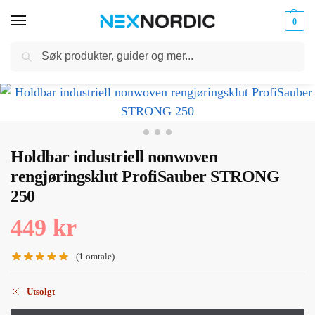
0
Søk
Kabler
ør til
Hjem
Biltilbehør
Bilpleie
Holdbar industriell nonwoven rengjøringsklut ProfiSauber STRONG 250
og
/
/
/
klokker
Ladere
Holdbar industriell nonwoven
rengjøringsklut ProfiSauber STRONG
250
449
kr
(
1
omtale)
Utsolgt