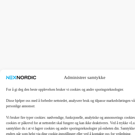
Administrer samtykke
For å gi deg den beste opplevelsen bruker vi cookies og andre sporingsteknologier.
Disse hjelper oss med å forbedre nettstedet, analysere bruk og tilpasse markedsføringen v
personlige annonser.
Vi bruker fire typer cookies: nødvendige, funksjonelle, analytiske og annonserings cooki
cookies er påkrevd for at nettstedet skal fungere og kan ikke deaktiveres. Ved å trykke «
samtykker du i at vi lagrer cookies og andre sporingsteknologier på enheten din. Samtykket 
endres når som helst via dine cookie-innstillinger eller ved å kontakte oss for veiledning.