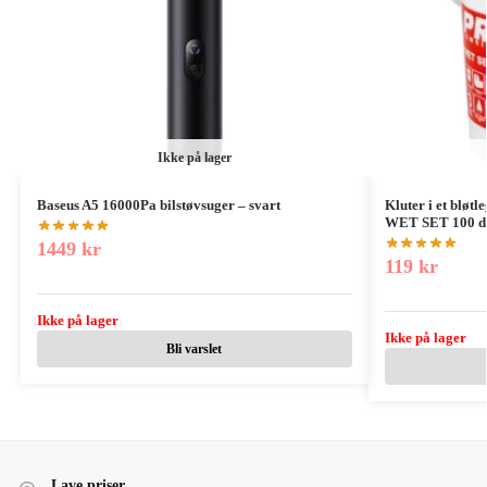
Ikke på lager
Baseus A5 16000Pa bilstøvsuger – svart
Kluter i et bløt
WET SET 100 di
1449
kr
119
kr
Ikke på lager
Ikke på lager
Bli varslet
Lave priser