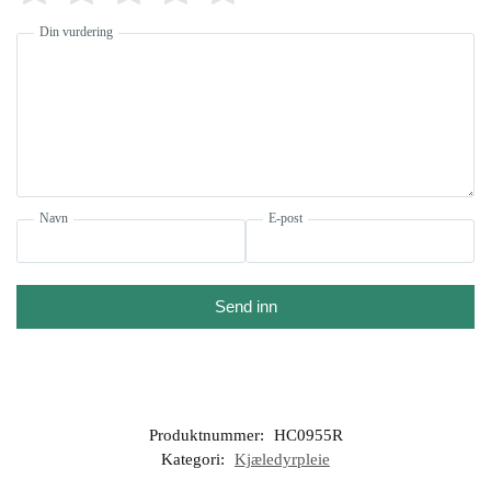
Din vurdering
Navn
E-post
Send inn
Produktnummer:
HC0955R
Kategori:
Kjæledyrpleie