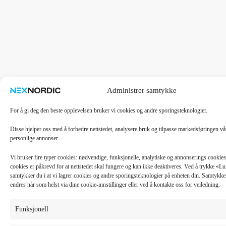
Administrer samtykke
For å gi deg den beste opplevelsen bruker vi cookies og andre sporingsteknologier.
Disse hjelper oss med å forbedre nettstedet, analysere bruk og tilpasse markedsføringen v
personlige annonser.
Vi bruker fire typer cookies: nødvendige, funksjonelle, analytiske og annonserings cooki
cookies er påkrevd for at nettstedet skal fungere og kan ikke deaktiveres. Ved å trykke «
samtykker du i at vi lagrer cookies og andre sporingsteknologier på enheten din. Samtykket 
endres når som helst via dine cookie-innstillinger eller ved å kontakte oss for veiledning.
Funksjonell