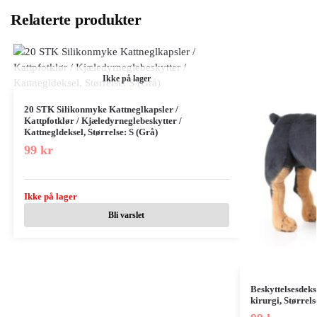
Relaterte produkter
Ikke på lager
20 STK Silikonmyke Kattneglkapsler /
Kattpfotklør / Kjæledyrneglebeskytter /
Kattnegldeksel, Størrelse: S (Grå)
99
kr
Ikke på lager
Bli varslet
Beskyttelsesdeks
kirurgi, Størrel