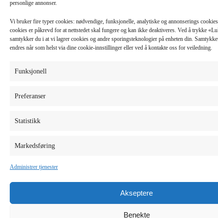
personlige annonser.
Vi bruker fire typer cookies: nødvendige, funksjonelle, analytiske og annonserings cooki
cookies er påkrevd for at nettstedet skal fungere og kan ikke deaktiveres. Ved å trykke «
samtykker du i at vi lagrer cookies og andre sporingsteknologier på enheten din. Samtykket 
endres når som helst via dine cookie-innstillinger eller ved å kontakte oss for veiledning.
Funksjonell
Preferanser
Statistikk
Markedsføring
Administrer tjenester
Akseptere
Benekte