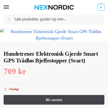
0
Søk
Kabler
ør til
Hjem
Dyreutstyr
Opplæring Hjelpemidler for kjæledyr
Hundetrener Elektronisk Gjerde Smart GPS Trådløs Bjeffestopper (Svart)
og
/
/
/
klokker
Ladere
Hundetrener Elektronisk Gjerde Smart
GPS Trådløs Bjeffestopper (Svart)
709
kr
Utsolgt