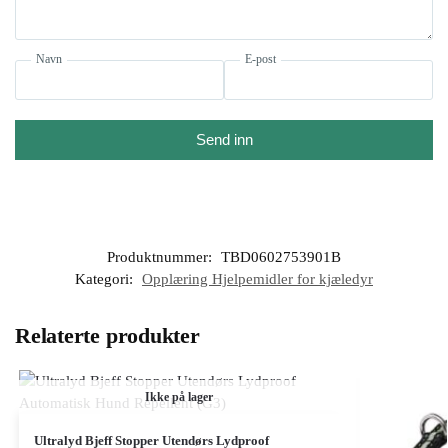
Navn
E-post
Send inn
Produktnummer:
TBD0602753901B
Kategori:
Opplæring Hjelpemidler for kjæledyr
Relaterte produkter
Ikke på lager
Ultralyd Bjeff Stopper Utendørs Lydproof