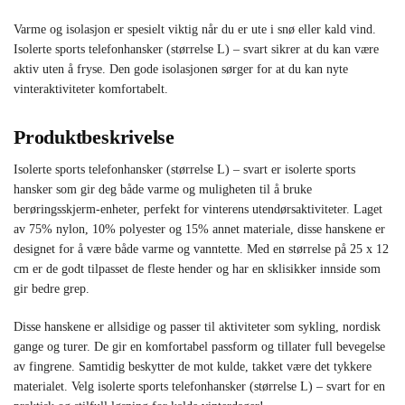
Varme og isolasjon er spesielt viktig når du er ute i snø eller kald vind.
Isolerte sports telefonhansker (størrelse L) – svart sikrer at du kan være
aktiv uten å fryse. Den gode isolasjonen sørger for at du kan nyte
vinteraktiviteter komfortabelt.
Produktbeskrivelse
Isolerte sports telefonhansker (størrelse L) – svart er isolerte sports
hansker som gir deg både varme og muligheten til å bruke
berøringsskjerm-enheter, perfekt for vinterens utendørsaktiviteter. Laget
av 75% nylon, 10% polyester og 15% annet materiale, disse hanskene er
designet for å være både varme og vanntette. Med en størrelse på 25 x 12
cm er de godt tilpasset de fleste hender og har en sklisikker innside som
gir bedre grep.
Disse hanskene er allsidige og passer til aktiviteter som sykling, nordisk
gange og turer. De gir en komfortabel passform og tillater full bevegelse
av fingrene. Samtidig beskytter de mot kulde, takket være det tykkere
materialet. Velg isolerte sports telefonhansker (størrelse L) – svart for en