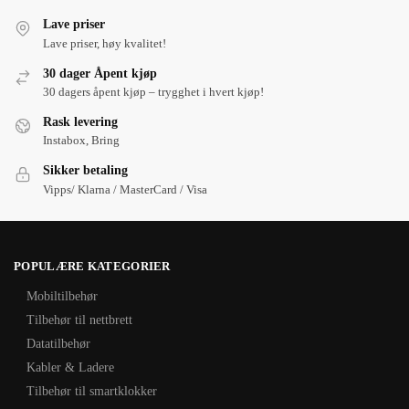
Lave priser
Lave priser, høy kvalitet!
30 dager Åpent kjøp
30 dagers åpent kjøp – trygghet i hvert kjøp!
Rask levering
Instabox, Bring
Sikker betaling
Vipps/ Klarna / MasterCard / Visa
POPULÆRE KATEGORIER
Mobiltilbehør
Tilbehør til nettbrett
Datatilbehør
Kabler & Ladere
Tilbehør til smartklokker