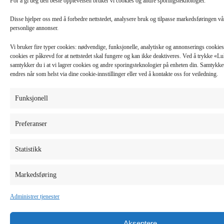
For å gi deg den beste opplevelsen bruker vi cookies og andre sporingsteknologier.
Disse hjelper oss med å forbedre nettstedet, analysere bruk og tilpasse markedsføringen v
personlige annonser.
Vi bruker fire typer cookies: nødvendige, funksjonelle, analytiske og annonserings cooki
cookies er påkrevd for at nettstedet skal fungere og kan ikke deaktiveres. Ved å trykke «
samtykker du i at vi lagrer cookies og andre sporingsteknologier på enheten din. Samtykket 
endres når som helst via dine cookie-innstillinger eller ved å kontakte oss for veiledning.
Funksjonell
Preferanser
Statistikk
Markedsføring
Administrer tjenester
Akseptere