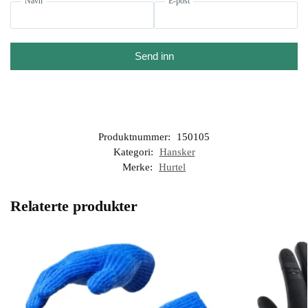
Navn
E-post
Send inn
Produktnummer:
150105
Kategori:
Hansker
Merke:
Hurtel
Relaterte produkter