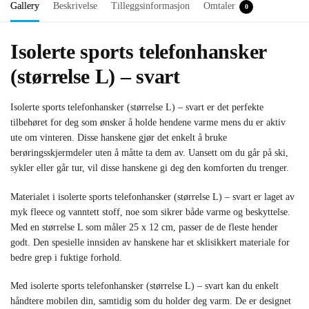
Gallery
Beskrivelse
Tilleggsinformasjon
Omtaler
0
Isolerte sports telefonhansker
(størrelse L) – svart
Isolerte sports telefonhansker (størrelse L) – svart er det perfekte
tilbehøret for deg som ønsker å holde hendene varme mens du er aktiv
ute om vinteren. Disse hanskene gjør det enkelt å bruke
berøringsskjermdeler uten å måtte ta dem av. Uansett om du går på ski,
sykler eller går tur, vil disse hanskene gi deg den komforten du trenger.
Materialet i isolerte sports telefonhansker (størrelse L) – svart er laget av
myk fleece og vanntett stoff, noe som sikrer både varme og beskyttelse.
Med en størrelse L som måler 25 x 12 cm, passer de de fleste hender
godt. Den spesielle innsiden av hanskene har et sklisikkert materiale for
bedre grep i fuktige forhold.
Med isolerte sports telefonhansker (størrelse L) – svart kan du enkelt
håndtere mobilen din, samtidig som du holder deg varm. De er designet