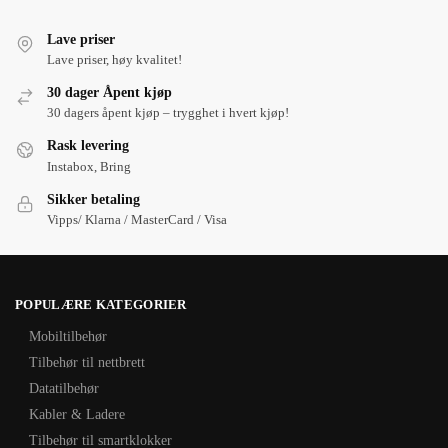
Lave priser
Lave priser, høy kvalitet!
30 dager Åpent kjøp
30 dagers åpent kjøp – trygghet i hvert kjøp!
Rask levering
Instabox, Bring
Sikker betaling
Vipps/ Klarna / MasterCard / Visa
POPULÆRE KATEGORIER
Mobiltilbehør
Tilbehør til nettbrett
Datatilbehør
Kabler & Ladere
Tilbehør til smartklokker