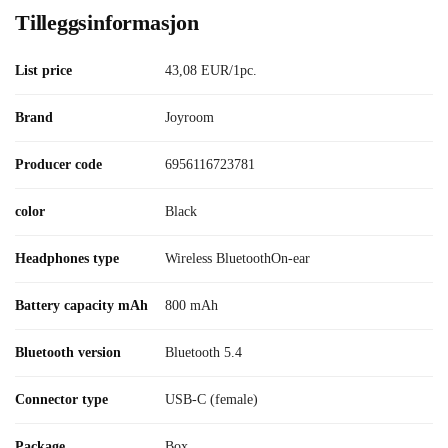
Tilleggsinformasjon
List price
43,08 EUR/1pc.
Brand
Joyroom
Producer code
6956116723781
color
Black
Headphones type
Wireless BluetoothOn-ear
Battery capacity mAh
800 mAh
Bluetooth version
Bluetooth 5.4
Connector type
USB-C (female)
Package
Box