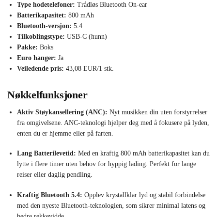
Type hodetelefoner:
Trådløs Bluetooth On-ear
Batterikapasitet:
800 mAh
Bluetooth-versjon:
5.4
Tilkoblingstype:
USB-C (hunn)
Pakke:
Boks
Euro hanger:
Ja
Veiledende pris:
43,08 EUR/1 stk.
Nøkkelfunksjoner
Aktiv Støykansellering (ANC):
Nyt musikken din uten forstyrrelser
fra omgivelsene. ANC-teknologi hjelper deg med å fokusere på lyden,
enten du er hjemme eller på farten.
Lang Batterilevetid:
Med en kraftig 800 mAh batterikapasitet kan du
lytte i flere timer uten behov for hyppig lading. Perfekt for lange
reiser eller daglig pendling.
Kraftig Bluetooth 5.4:
Opplev krystallklar lyd og stabil forbindelse
med den nyeste Bluetooth-teknologien, som sikrer minimal latens og
bedre rekkevidde.