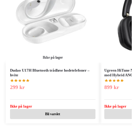
Ikke på lager
Dudao U17H Bluetooth trådløse hodetelefoner –
Ugreen HiTune M
hvite
med Hybrid ANC
299
kr
899
kr
Ikke på lager
Ikke på lager
Bli varslet