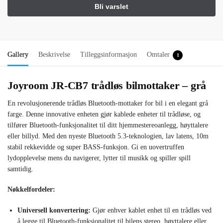
Gallery
Beskrivelse
Tilleggsinformasjon
Omtaler
1
Joyroom JR-CB7 trådløs bilmottaker – grå
En revolusjonerende trådløs Bluetooth-mottaker for bil i en elegant grå
farge. Denne innovative enheten gjør kablede enheter til trådløse, og
tilfører Bluetooth-funksjonalitet til ditt hjemmestereoanlegg, høyttalere
eller billyd. Med den nyeste Bluetooth 5.3-teknologien, lav latens, 10m
stabil rekkevidde og super BASS-funksjon. Gi en uovertruffen
lydopplevelse mens du navigerer, lytter til musikk og spiller spill
samtidig.
Nøkkelfordeler:
Universell konvertering:
Gjør enhver kablet enhet til en trådløs ved
å legge til Bluetooth-funksjonalitet til bilens stereo, høyttalere eller