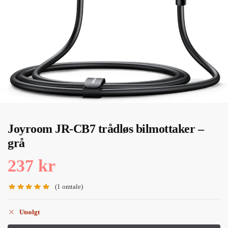
Joyroom JR-CB7 trådløs bilmottaker –
grå
237
kr
(
1
omtale)
Utsolgt