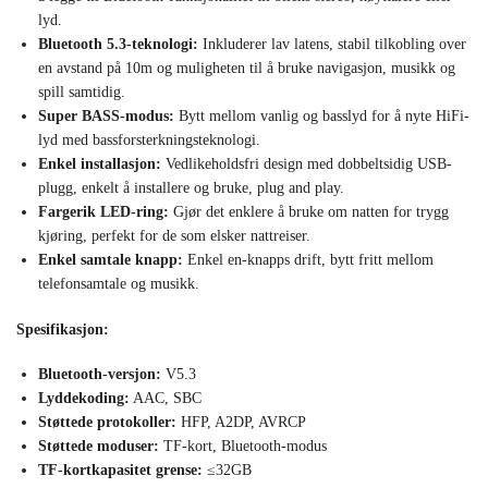
lyd.
Bluetooth 5.3-teknologi:
Inkluderer lav latens, stabil tilkobling over
en avstand på 10m og muligheten til å bruke navigasjon, musikk og
spill samtidig.
Super BASS-modus:
Bytt mellom vanlig og basslyd for å nyte HiFi-
lyd med bassforsterkningsteknologi.
Enkel installasjon:
Vedlikeholdsfri design med dobbeltsidig USB-
plugg, enkelt å installere og bruke, plug and play.
Fargerik LED-ring:
Gjør det enklere å bruke om natten for trygg
kjøring, perfekt for de som elsker nattreiser.
Enkel samtale knapp:
Enkel en-knapps drift, bytt fritt mellom
telefonsamtale og musikk.
Spesifikasjon:
Bluetooth-versjon:
V5.3
Lyddekoding:
AAC, SBC
Støttede protokoller:
HFP, A2DP, AVRCP
Støttede moduser:
TF-kort, Bluetooth-modus
TF-kortkapasitet grense:
≤32GB