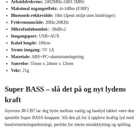
Arbeidsfrekvens:
2402MHz-2483.5MHz
Maksimal utgangseffekt:
4±1dBm (EIRP)
Bluetooth-rekkevidde:
10m (åpent miljø uten hindringer)
Frekvensområde:
20Hz-20KHz
Mikrofonfølsomhet:
-38dB±2
Inngangsport:
USB+AUX
Kabel lengde:
100cm
Strøm inngang:
5V 1A
Materiale:
ABS+PC+aluminiumlegering
Størrelse:
55mm x 24mm x 12mm
Vekt:
21g
Super BASS – slå det på og nyt lydens
kraft
Joyroom JR-CB7 lar deg bytte mellom vanlig og basslyd takket være den
spesielle Super BASS-knappen. Slå den på for å oppleve kraftig lyd med
bassforsterkningsteknologi, perfekt for intens musikklytting og spilling.