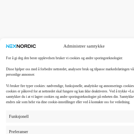
Administrer samtykke
For å gi deg den beste opplevelsen bruker vi cookies og andre sporingsteknologier.
Disse hjelper oss med å forbedre nettstedet, analysere bruk og tilpasse markedsføringen v
personlige annonser.
Vi bruker fire typer cookies: nødvendige, funksjonelle, analytiske og annonserings cooki
cookies er påkrevd for at nettstedet skal fungere og kan ikke deaktiveres. Ved å trykke «
samtykker du i at vi lagrer cookies og andre sporingsteknologier på enheten din. Samtykket 
endres når som helst via dine cookie-innstillinger eller ved å kontakte oss for veiledning.
Funksjonell
Preferanser