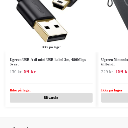
Ikke på lager
Ugreen USB-A til mini USB-kabel 3m, 480Mbps –
Ugreen Nintendo
Svart
tillbehör
99
kr
199
k
130
kr
229
kr
Ikke på lager
Ikke på lager
Bli varslet