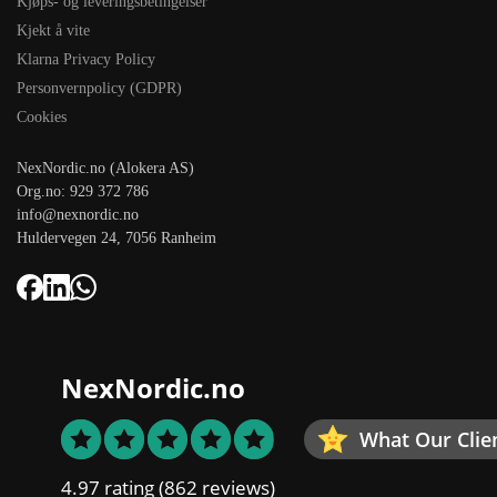
Kjøps- og leveringsbetingelser
Kjekt å vite
Klarna Privacy Policy
Personvernpolicy (GDPR)
Cookies
NexNordic.no (Alokera AS)
Org.no: 929 372 786
info@nexnordic.no
Huldervegen 24, 7056 Ranheim
NexNordic.no
What Our Clie
4.97 rating
(862 reviews)