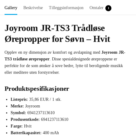
Gallery
Beskrivelse
Tilleggsinformasjon
Omtaler
1
Joyroom JR-TS3 Trådløse
Ørepropper for Søvn – Hvit
Opplev en ny dimensjon av komfort og avslapning med
Joyroom JR-
TS3 trådløse ørepropper
. Disse spesialdesignede øreproppene er
perfekte for de som ønsker å sove bedre, lytte til beroligende musikk
eller meditere uten forstyrrelser.
Produktspesifikasjoner
Listepris:
35,86 EUR / 1 stk.
Merke:
Joyroom
Symbol:
6941237113610
Produsentkode:
6941237113610
Farge:
Hvit
Batterikapasitet:
400 mAh