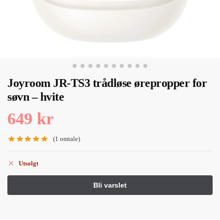
Joyroom JR-TS3 trådløse ørepropper for
søvn – hvite
649
kr
(
1
omtale)
Utsolgt