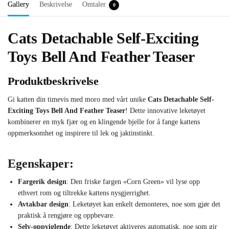
Gallery
Beskrivelse
Omtaler
0
Cats Detachable Self-Exciting
Toys Bell And Feather Teaser
Produktbeskrivelse
Gi katten din timevis med moro med vårt unike
Cats Detachable Self-
Exciting Toys Bell And Feather Teaser
! Dette innovative leketøyet
kombinerer en myk fjær og en klingende bjelle for å fange kattens
oppmerksomhet og inspirere til lek og jaktinstinkt.
Egenskaper:
Fargerik design
: Den friske fargen «Corn Green» vil lyse opp
ethvert rom og tiltrekke kattens nysgjerrighet.
Avtakbar design
: Leketøyet kan enkelt demonteres, noe som gjør det
praktisk å rengjøre og oppbevare.
Selv-oppviglende
: Dette leketøyet aktiveres automatisk, noe som gir