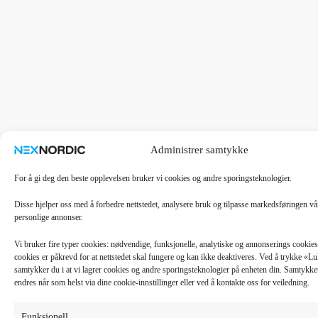
Administrer samtykke
For å gi deg den beste opplevelsen bruker vi cookies og andre sporingsteknologier.
Disse hjelper oss med å forbedre nettstedet, analysere bruk og tilpasse markedsføringen v
personlige annonser.
Vi bruker fire typer cookies: nødvendige, funksjonelle, analytiske og annonserings cooki
cookies er påkrevd for at nettstedet skal fungere og kan ikke deaktiveres. Ved å trykke «
samtykker du i at vi lagrer cookies og andre sporingsteknologier på enheten din. Samtykket 
endres når som helst via dine cookie-innstillinger eller ved å kontakte oss for veiledning.
Funksjonell