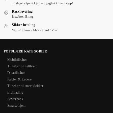
30 dagers åpent kjøp – trygghet i hvert kjøp!
Rask levering
Instabox, Bring
Sikker betaling
Vipps/ Klarna / MasterCard / Visa
POPULÆRE KATEGORIER
Mobiltilbehør
Tilbehør til nettbrett
Datatilbehør
Kabler & Ladere
Tilbehør til smartklokker
Elbillading
Powerbank
Smarte hjem