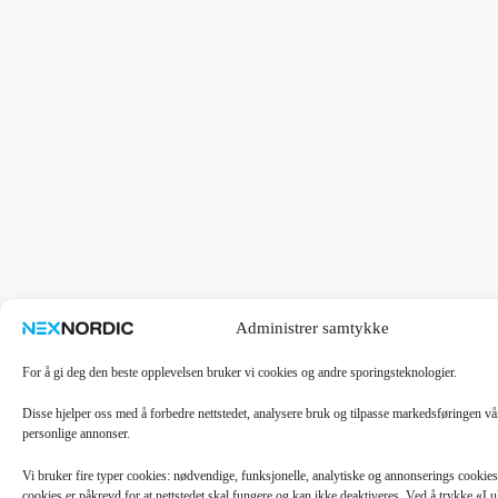
Administrer samtykke
For å gi deg den beste opplevelsen bruker vi cookies og andre sporingsteknologier.
Disse hjelper oss med å forbedre nettstedet, analysere bruk og tilpasse markedsføringen v
personlige annonser.
Vi bruker fire typer cookies: nødvendige, funksjonelle, analytiske og annonserings cooki
cookies er påkrevd for at nettstedet skal fungere og kan ikke deaktiveres. Ved å trykke «