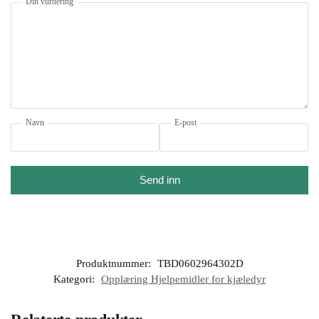
Din vurdering
Navn
E-post
Send inn
Produktnummer:
TBD0602964302D
Kategori:
Opplæring Hjelpemidler for kjæledyr