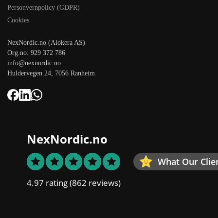
Personvernpolicy (GDPR)
Cookies
NexNordic.no (Alokera AS)
Org.no: 929 372 786
info@nexnordic.no
Huldervegen 24, 7056 Ranheim
NexNordic.no
What Our Clie
4.97 rating
(862 reviews)