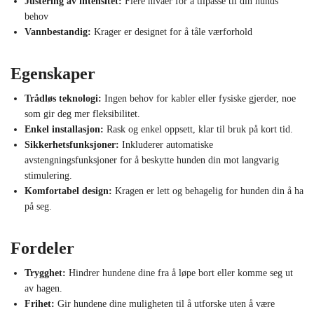
Justering av intensitet:
Flere nivåer for å tilpasse til din hunds
behov
Vannbestandig:
Krager er designet for å tåle værforhold
Egenskaper
Trådløs teknologi:
Ingen behov for kabler eller fysiske gjerder, noe
som gir deg mer fleksibilitet.
Enkel installasjon:
Rask og enkel oppsett, klar til bruk på kort tid.
Sikkerhetsfunksjoner:
Inkluderer automatiske
avstengningsfunksjoner for å beskytte hunden din mot langvarig
stimulering.
Komfortabel design:
Kragen er lett og behagelig for hunden din å ha
på seg.
Fordeler
Trygghet:
Hindrer hundene dine fra å løpe bort eller komme seg ut
av hagen.
Frihet:
Gir hundene dine muligheten til å utforske uten å være