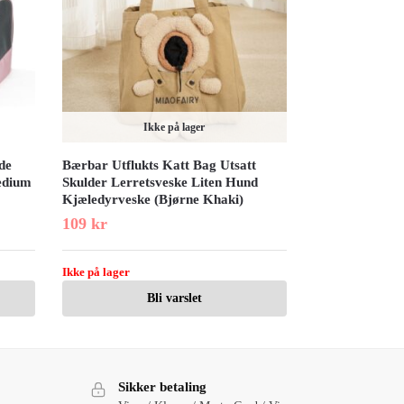
Ikke på lager
de
Bærbar Utflukts Katt Bag Utsatt
Medium
Skulder Lerretsveske Liten Hund
Kjæledyrveske (Bjørne Khaki)
109
kr
Ikke på lager
Bli varslet
Sikker betaling