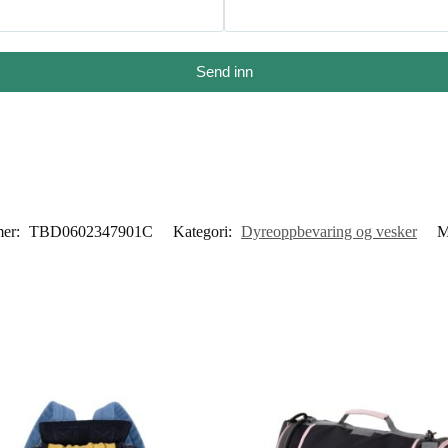
Send inn
mer:
TBD0602347901C
Kategori:
Dyreoppbevaring og vesker
M