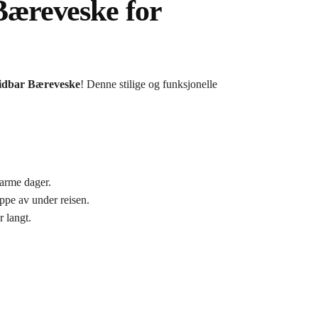
æreveske for
idbar Bæreveske
! Denne stilige og funksjonelle
varme dager.
appe av under reisen.
r langt.