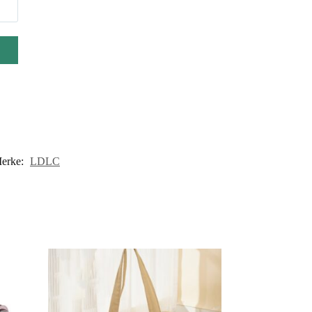
erke:
LDLC