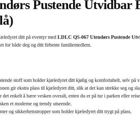
dørs Pustende Utvidbar B
lå)
jæledyret ditt på eventyr med
LDLC QS-067 Utendørs Pustende Utv
et for både deg og ditt firbente familiemedlem.
stende stoff som holder kjæledyret ditt kjølig og komfortabelt, selv på 
nen gir ekstra plass til kjæledyret ditt, slik at det kan strekke seg og sl
 det enkelt å bære vesken overalt, enten du er på tur i parken eller reise
esken et moderne og trendy utseende.
er og sikkerhetsstropper som holder kjæledyret ditt trygt på plass.