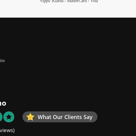
Vipps/ Klarna / MasterCard / Visa
eim
no
What Our Clients Say
views)