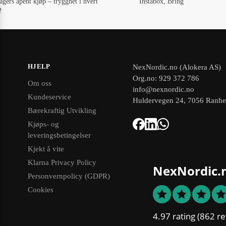
agers åpent kjøp – trygghet i hvert
Instabox, Bring
!
HJELP
NexNordic.no (Alokera AS)
Org.no: 929 372 786
Om oss
info@nexnordic.no
Kundeservice
Huldervegen 24, 7056 Ranh
Bærekraftig Utvikling
Kjøps- og
leveringsbetingelser
Kjekt å vite
Klarna Privacy Policy
NexNordic.
Personvernpolicy (GDPR)
Cookies
4.97 rating
(862 re