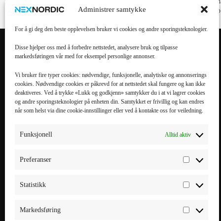
Lave priser, høy kvalitet!
30 d
Administrer samtykke
kjøp
For å gi deg den beste opplevelsen bruker vi cookies og andre sporingsteknologier.
Disse hjelper oss med å forbedre nettstedet, analysere bruk og tilpasse
markedsføringen vår med for eksempel personlige annonser.
POPULÆRE
POPULÆRT
KATEGORIER
MOBILTILBEHØR
Vi bruker fire typer cookies: nødvendige, funksjonelle, analytiske og annonserings
cookies. Nødvendige cookies er påkrevd for at nettstedet skal fungere og kan ikke
Mobiltilbehør
iPhone 16 Pro Max
deaktiveres. Ved å trykke «Lukk og godkjenn» samtykker du i at vi lagrer cookies
og andre sporingsteknologier på enheten din. Samtykket er frivillig og kan endres
Tilbehør til nettbrett
iPhone 16 Pro
når som helst via dine cookie-innstillinger eller ved å kontakte oss for veiledning.
Datatilbehør
iPhone 16 Plus
Kabler & Ladere
iPhone 16
Funksjonell
Alltid aktiv
Tilbehør til
Galaxy S25 Ultra
smartklokker
Galaxy S25 Plus
Preferanser
Elbillading
Galaxy S25 FE
Powerbank
Galaxy S25
Statistikk
Smarte hjem
Markedsføring