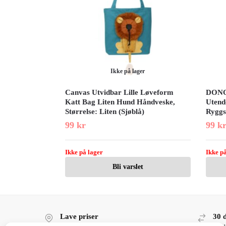
Ikke på lager
Canvas Utvidbar Lille Løveform
DONO 
Katt Bag Liten Hund Håndveske,
Utend
Størrelse: Liten (Sjøblå)
Ryggse
99
kr
99
k
Ikke på lager
Ikke på
Bli varslet
Lave priser
30 