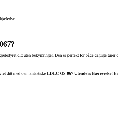
e kjæledyr
067?
dyret ditt uten bekymringer. Den er perfekt for både daglige turer og 
ret ditt med den fantastiske
LDLC QS-067 Utendørs Bæreveske
! Be