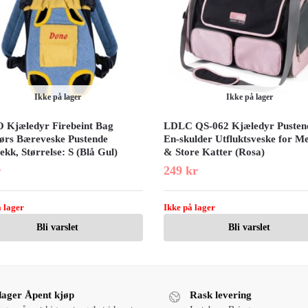
Ikke på lager
Ikke på lager
Kjæledyr Firebeint Bag
LDLC QS-062 Kjæledyr Pusten
ørs Bæreveske Pustende
En-skulder Utfluktsveske for 
kk, Størrelse: S (Blå Gul)
& Store Katter (Rosa)
r
249
kr
 lager
Ikke på lager
Bli varslet
Bli varslet
dager Åpent kjøp
Rask levering