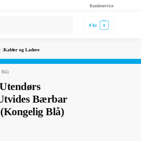
Kundeservice
Søk
0
kr
0
Kabler og Ladere
 Blå)
Utendørs
Utvides Bærbar
(Kongelig Blå)