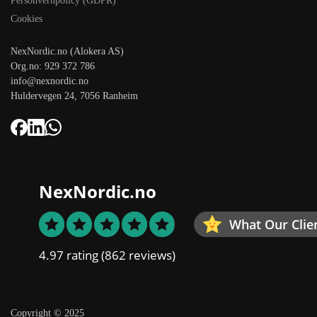
Personvernpolicy (GDPR)
Cookies
NexNordic.no (Alokera AS)
Org.no: 929 372 786
info@nexnordic.no
Huldervegen 24, 7056 Ranheim
NexNordic.no
What Our Clie
4.97 rating
(862 reviews)
Copyright © 2025