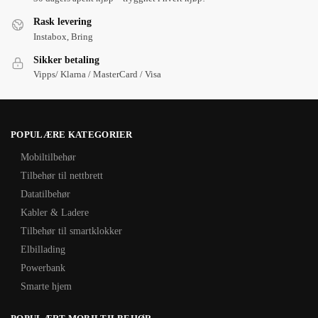
Rask levering
Instabox, Bring
Sikker betaling
Vipps/ Klarna / MasterCard / Visa
POPULÆRE KATEGORIER
Mobiltilbehør
Tilbehør til nettbrett
Datatilbehør
Kabler & Ladere
Tilbehør til smartklokker
Elbillading
Powerbank
Smarte hjem