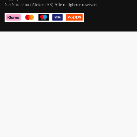
NexNordic.no (Alokera AS)
Alle rettigheter reservert.