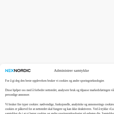
Administrer samtykke
For å gi deg den beste opplevelsen bruker vi cookies og andre sporingsteknologier.
Disse hjelper oss med å forbedre nettstedet, analysere bruk og tilpasse markedsføringen v
personlige annonser.
Vi bruker fire typer cookies: nødvendige, funksjonelle, analytiske og annonserings cooki
cookies er påkrevd for at nettstedet skal fungere og kan ikke deaktiveres. Ved å trykke «
samtykker du i at vi lagrer cookies og andre sporingsteknologier på enheten din. Samtykket 