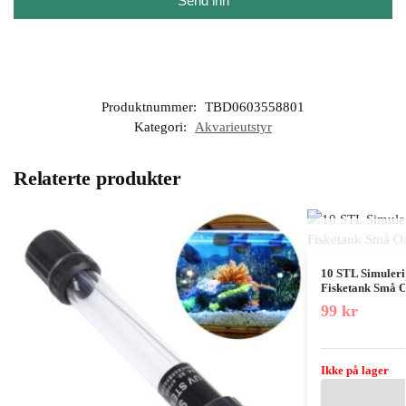
Send inn
Produktnummer:
TBD0603558801
Kategori:
Akvarieutstyr
Relaterte produkter
10 STL Simuler
Fisketank Små O
99
kr
Ikke på lager