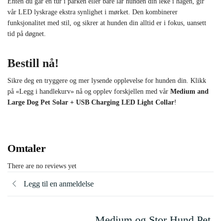
Enten du går en tur i parken eller bare lar hunden din leke i hagen, gir
vår LED lyskrage ekstra synlighet i mørket. Den kombinerer
funksjonalitet med stil, og sikrer at hunden din alltid er i fokus, uansett
tid på døgnet.
Bestill nå!
Sikre deg en tryggere og mer lysende opplevelse for hunden din. Klikk
på «Legg i handlekurv» nå og opplev forskjellen med vår
Medium and
Large Dog Pet Solar + USB Charging LED Light Collar
!
Omtaler
There are no reviews yet
Legg til en anmeldelse
Medium og Stor Hund Pet