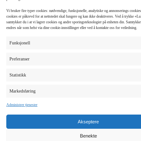
Vi bruker fire typer cookies: nødvendige, funksjonelle, analytiske og annonserings cooki
cookies er påkrevd for at nettstedet skal fungere og kan ikke deaktiveres. Ved å trykke «
samtykker du i at vi lagrer cookies og andre sporingsteknologier på enheten din. Samtykket 
endres når som helst via dine cookie-innstillinger eller ved å kontakte oss for veiledning.
Funksjonell
Preferanser
Statistikk
Markedsføring
Administrer tjenester
Akseptere
Benekte