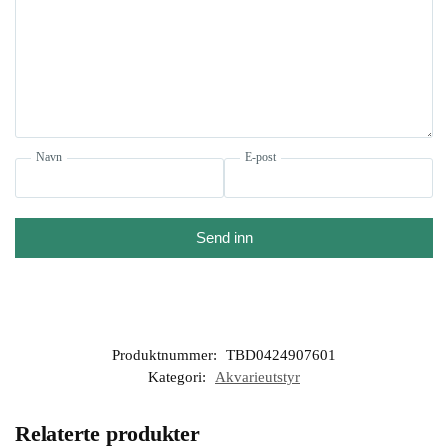
Navn
E-post
Send inn
Produktnummer:
TBD0424907601
Kategori:
Akvarieutstyr
Relaterte produkter