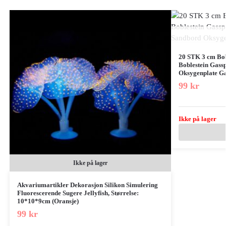
20 STK 3 cm Bo
Boblestein Gass
Oksygenplate Ga
99
kr
Ikke på lager
Ikke på lager
Akvariumartikler Dekorasjon Silikon Simulering
Fluorescerende Sugere Jellyfish, Størrelse:
10*10*9cm (Oransje)
99
kr