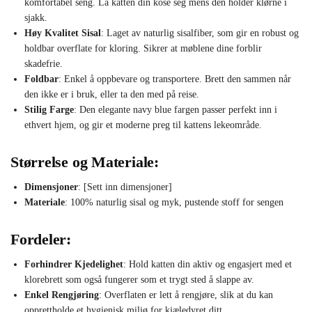
komfortabel seng. La katten din kose seg mens den holder klørne i
sjakk.
Høy Kvalitet Sisal
: Laget av naturlig sisalfiber, som gir en robust og
holdbar overflate for kloring. Sikrer at møblene dine forblir
skadefrie.
Foldbar
: Enkel å oppbevare og transportere. Brett den sammen når
den ikke er i bruk, eller ta den med på reise.
Stilig Farge
: Den elegante navy blue fargen passer perfekt inn i
ethvert hjem, og gir et moderne preg til kattens lekeområde.
Størrelse og Materiale:
Dimensjoner
: [Sett inn dimensjoner]
Materiale
: 100% naturlig sisal og myk, pustende stoff for sengen
Fordeler:
Forhindrer Kjedelighet
: Hold katten din aktiv og engasjert med et
klorebrett som også fungerer som et trygt sted å slappe av.
Enkel Rengjøring
: Overflaten er lett å rengjøre, slik at du kan
opprettholde et hygienisk miljø for kjæledyret ditt.