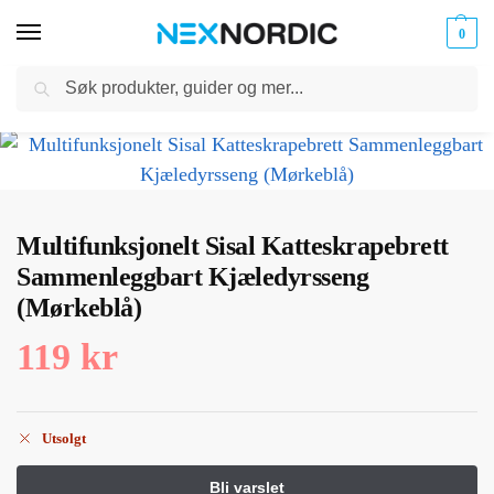
0
Søk
Kabler
ør til
Hjem
Dyreutstyr
Dyre hus og tilbehør
Multifunksjonelt Sisal Katteskrapebrett Sammenleggbart Kjæledyrsseng (Mørkeblå)
og
/
/
/
klokker
Ladere
Multifunksjonelt Sisal Katteskrapebrett
Sammenleggbart Kjæledyrsseng
(Mørkeblå)
119
kr
Utsolgt