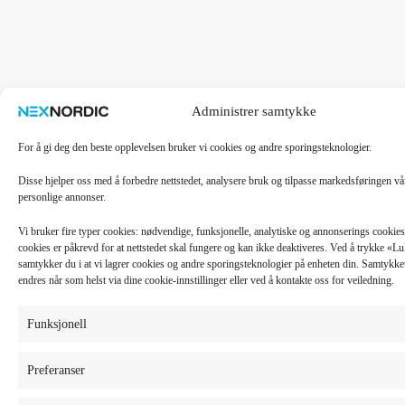
Administrer samtykke
For å gi deg den beste opplevelsen bruker vi cookies og andre sporingsteknologier.
Disse hjelper oss med å forbedre nettstedet, analysere bruk og tilpasse markedsføringen v
personlige annonser.
Vi bruker fire typer cookies: nødvendige, funksjonelle, analytiske og annonserings cooki
cookies er påkrevd for at nettstedet skal fungere og kan ikke deaktiveres. Ved å trykke «
samtykker du i at vi lagrer cookies og andre sporingsteknologier på enheten din. Samtykket 
endres når som helst via dine cookie-innstillinger eller ved å kontakte oss for veiledning.
Funksjonell
Preferanser