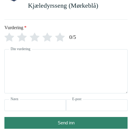
Kjæledyrsseng (Mørkeblå)
Vurdering
*
0/5
Din vurdering
Navn
E-post
Send inn