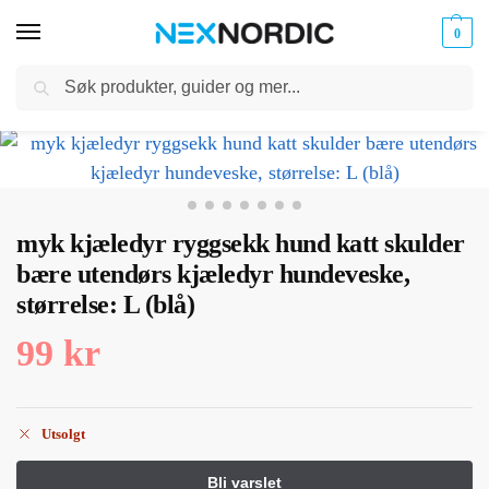
0
Søk
Kabler
ør til
Hjem
Dyreutstyr
Dyreoppbevaring og vesker
myk kjæledyr ryggsekk hund katt skulder bære utendørs kjæledyr hundeveske, størrelse: L (blå)
og
/
/
/
klokker
Ladere
myk kjæledyr ryggsekk hund katt skulder
bære utendørs kjæledyr hundeveske,
størrelse: L (blå)
99
kr
Utsolgt