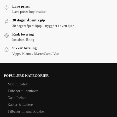
Lave priser
Lave priser, høy kvalitet!
30 dager Åpent kjøp
30 dagers åpent kjøp – trygghet i hvert kjøp!
Rask levering
Instabox, Bring
Sikker betaling
Vipps/ Klarna / MasterCard / Visa
POPULÆRE KATEGORIER
Mobiltilbehør
Tilbehør til nettbrett
Datatilbehør
Kabler & Ladere
Tilbehør til smartklokker