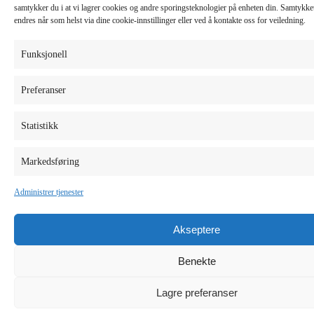
samtykker du i at vi lagrer cookies og andre sporingsteknologier på enheten din. Samtykket 
endres når som helst via dine cookie-innstillinger eller ved å kontakte oss for veiledning.
Funksjonell
Preferanser
Statistikk
Markedsføring
Administrer tjenester
Akseptere
Benekte
Lagre preferanser