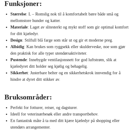
Funksjoner:
Størrelse
: L – Romslig nok til å komfortabelt bære både små og
mellomstore hunder og katter.
Materiale
: Laget av slitesterkt og mykt stoff som gir optimal komfort
for ditt kjæledyr.
Design
: Stilfull blå farge som står ut og gir et moderne preg.
Allsidig
: Kan brukes som ryggsekk eller skulderveske, noe som gjør
den praktisk for alle typer utendørsaktiviteter.
Pustende
: Innebygde ventilasjonsnett for god luftstrøm, slik at
kjæledyret ditt holder seg kjølig og behagelig.
Sikkerhet
: Justerbare belter og en sikkerhetskrok innvendig for å
hindre at dyret ditt stikker av.
Bruksområder:
Perfekt for fotturer, reiser, og dagsturer.
Ideell for veterinærbesøk eller andre transportbehov.
En fantastisk måte å ta med ditt kjære kjæledyr på shopping eller
utendørs arrangementer.