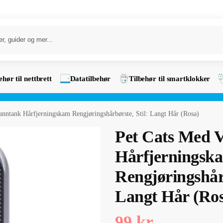
ehør til nettbrett
Datatilbehør
Tilbehør til smartklokker
nntank Hårfjerningskam Rengjøringshårbørste, Stil: Langt Hår (Rosa)
Pet Cats Med 
Hårfjerningsk
Rengjøringshårb
Langt Hår (Ro
99
kr