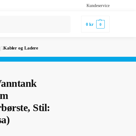
Kundeservice
Søk
0
kr
0
Kabler og Ladere
Vanntank
am
ørste, Stil:
sa)