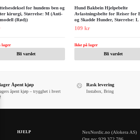
telsesdeksel for hundens ben og
Hund Bakbein Hjelpebelte
ter kirurgi, Størrelse: M (Anti-
Avlastningsbelte for Reiser for 
 modell (Rød))
og Skadde Hunder, Størrelse: L
r
109
kr
 lager
Ikke på lager
Bli varslet
Bli varslet
dager Åpent kjøp
Rask levering
agers åpent kjøp – trygghet i hvert
Instabox, Bring
!
HJELP
NexNordic.no (Alokera AS)
Org.no: 929 372 786