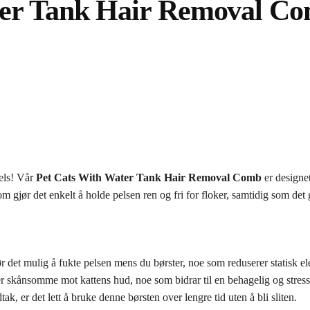
ter Tank Hair Removal Co
pels! Vår
Pet Cats With Water Tank Hair Removal Comb
er designet
gjør det enkelt å holde pelsen ren og fri for floker, samtidig som det g
et mulig å fukte pelsen mens du børster, noe som reduserer statisk elektr
r skånsomme mot kattens hud, noe som bidrar til en behagelig og stress
k, er det lett å bruke denne børsten over lengre tid uten å bli sliten.