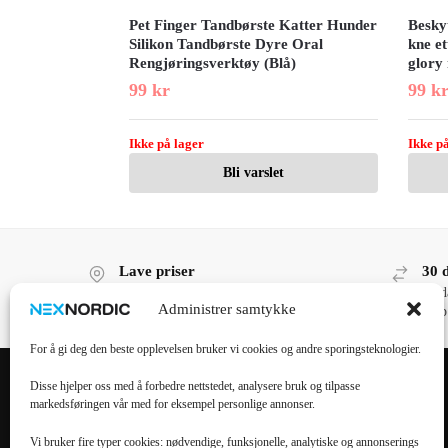
Pet Finger Tandbørste Katter Hunder
Beskyt
Silikon Tandbørste Dyre Oral
kne et
Rengjøringsverktøy (Blå)
glory
99
kr
99
k
Ikke på lager
Ikke på
Bli varslet
Lave priser
30 
Lave priser, høy kvalitet!
30 d
Administrer samtykke
kjøp
For å gi deg den beste opplevelsen bruker vi cookies og andre sporingsteknologier.
Disse hjelper oss med å forbedre nettstedet, analysere bruk og tilpasse
markedsføringen vår med for eksempel personlige annonser.
POPULÆRE
POPULÆRT
KATEGORIER
MOBILTILBEHØR
Vi bruker fire typer cookies: nødvendige, funksjonelle, analytiske og annonserings