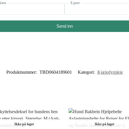
Navn
E-post
Send inn
Produktnummer:
TBD0604189601
Kategori:
Kjæledyrpleie
Ikke på lager
Ikke på lager