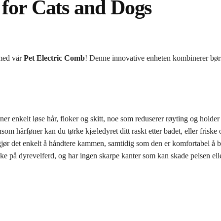
 for Cats and Dogs
 med vår
Pet Electric Comb
! Denne innovative enheten kombinerer børst
r enkelt løse hår, floker og skitt, noe som reduserer røyting og holder 
om hårføner kan du tørke kjæledyret ditt raskt etter badet, eller frisk
r det enkelt å håndtere kammen, samtidig som den er komfortabel å br
e på dyrevelferd, og har ingen skarpe kanter som kan skade pelsen eller