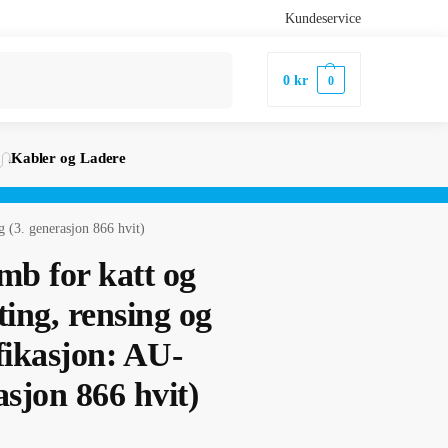
Kundeservice
Søk
0
kr
0
Kabler og Ladere
g (3. generasjon 866 hvit)
mb for katt og
ing, rensing og
fikasjon: AU-
asjon 866 hvit)