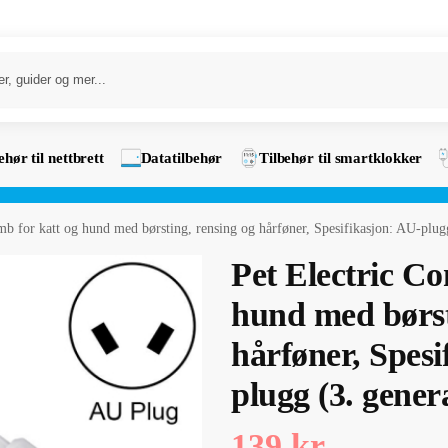
ehør til nettbrett
Datatilbehør
Tilbehør til smartklokker
mb for katt og hund med børsting, rensing og hårføner, Spesifikasjon: AU-plug
Pet Electric Co
hund med børst
hårføner, Spesi
plugg (3. gener
139
kr