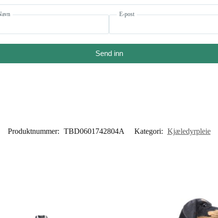
Navn
E-post
Send inn
Produktnummer:
TBD0601742804A
Kategori:
Kjæledyrpleie