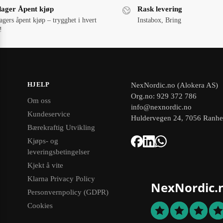
dager Åpent kjøp
Rask levering
agers åpent kjøp – trygghet i hvert
Instabox, Bring
!
HJELP
NexNordic.no (Alokera AS)
Org.no: 929 372 786
Om oss
info@nexnordic.no
Kundeservice
Huldervegen 24, 7056 Ranh
Bærekraftig Utvikling
Kjøps- og
leveringsbetingelser
Kjekt å vite
Klarna Privacy Policy
NexNordic.
Personvernpolicy (GDPR)
Cookies