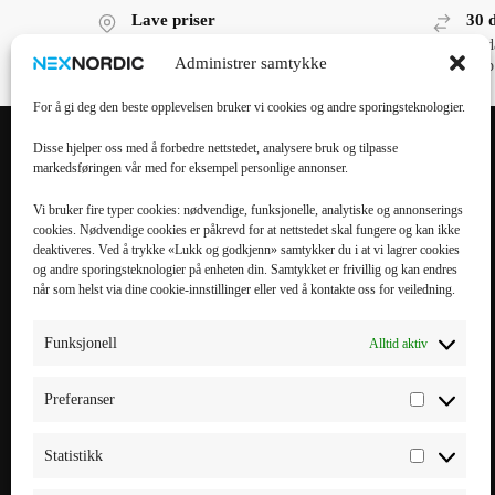
Lave priser
30 
Lave priser, høy kvalitet!
30 d
Administrer samtykke
kjøp
For å gi deg den beste opplevelsen bruker vi cookies og andre sporingsteknologier.
Disse hjelper oss med å forbedre nettstedet, analysere bruk og tilpasse
markedsføringen vår med for eksempel personlige annonser.
POPULÆRE
POPULÆRT
KATEGORIER
MOBILTILBEHØR
Vi bruker fire typer cookies: nødvendige, funksjonelle, analytiske og annonserings
cookies. Nødvendige cookies er påkrevd for at nettstedet skal fungere og kan ikke
Mobiltilbehør
iPhone 16 Pro Max
deaktiveres. Ved å trykke «Lukk og godkjenn» samtykker du i at vi lagrer cookies
og andre sporingsteknologier på enheten din. Samtykket er frivillig og kan endres
Tilbehør til nettbrett
iPhone 16 Pro
når som helst via dine cookie-innstillinger eller ved å kontakte oss for veiledning.
Datatilbehør
iPhone 16 Plus
Kabler & Ladere
iPhone 16
Funksjonell
Alltid aktiv
Tilbehør til
Galaxy S25 Ultra
smartklokker
Galaxy S25 Plus
Preferanser
Elbillading
Galaxy S25 FE
Powerbank
Galaxy S25
Statistikk
Smarte hjem