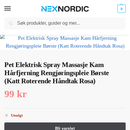
0
Søk
Kabler
ør til
Hjem
Dyreutstyr
Kjæledyrpleie
Pet Elektrisk Spray Massasje Kam Hårfjerning Rengjøringspleie Børste (Katt Roterende Håndtak Rosa)
og
/
/
/
klokker
Ladere
Pet Elektrisk Spray Massasje Kam
Hårfjerning Rengjøringspleie Børste
(Katt Roterende Håndtak Rosa)
99
kr
Utsolgt