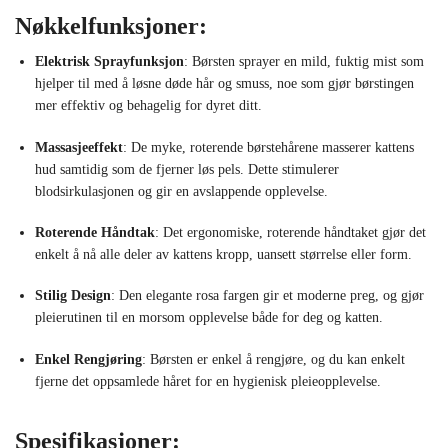
Nøkkelfunksjoner:
Elektrisk Sprayfunksjon
: Børsten sprayer en mild, fuktig mist som
hjelper til med å løsne døde hår og smuss, noe som gjør børstingen
mer effektiv og behagelig for dyret ditt.
Massasjeeffekt
: De myke, roterende børstehårene masserer kattens
hud samtidig som de fjerner løs pels. Dette stimulerer
blodsirkulasjonen og gir en avslappende opplevelse.
Roterende Håndtak
: Det ergonomiske, roterende håndtaket gjør det
enkelt å nå alle deler av kattens kropp, uansett størrelse eller form.
Stilig Design
: Den elegante rosa fargen gir et moderne preg, og gjør
pleierutinen til en morsom opplevelse både for deg og katten.
Enkel Rengjøring
: Børsten er enkel å rengjøre, og du kan enkelt
fjerne det oppsamlede håret for en hygienisk pleieopplevelse.
Spesifikasjoner: