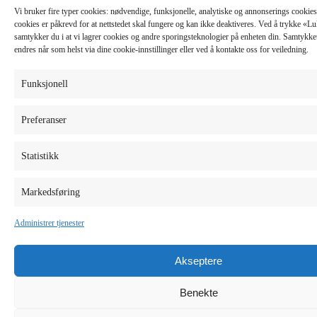
Vi bruker fire typer cookies: nødvendige, funksjonelle, analytiske og annonserings cooki
cookies er påkrevd for at nettstedet skal fungere og kan ikke deaktiveres. Ved å trykke «
samtykker du i at vi lagrer cookies og andre sporingsteknologier på enheten din. Samtykket 
endres når som helst via dine cookie-innstillinger eller ved å kontakte oss for veiledning.
Funksjonell
Preferanser
Statistikk
Markedsføring
Administrer tjenester
Akseptere
Benekte