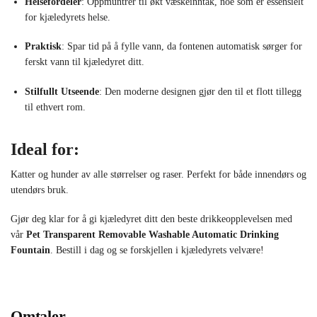
Helsefordeler
: Oppmuntrer til økt væskeinntak, noe som er essensielt
for kjæledyrets helse.
Praktisk
: Spar tid på å fylle vann, da fontenen automatisk sørger for
ferskt vann til kjæledyret ditt.
Stilfullt Utseende
: Den moderne designen gjør den til et flott tillegg
til ethvert rom.
Ideal for:
Katter og hunder av alle størrelser og raser. Perfekt for både innendørs og
utendørs bruk.
Gjør deg klar for å gi kjæledyret ditt den beste drikkeopplevelsen med
vår
Pet Transparent Removable Washable Automatic Drinking
Fountain
. Bestill i dag og se forskjellen i kjæledyrets velvære!
Omtaler