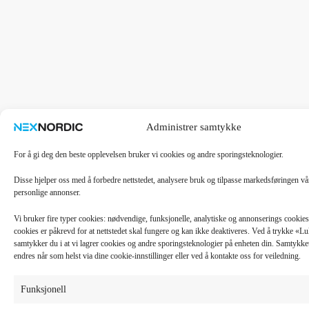
Administrer samtykke
For å gi deg den beste opplevelsen bruker vi cookies og andre sporingsteknologier.
Disse hjelper oss med å forbedre nettstedet, analysere bruk og tilpasse markedsføringen v
personlige annonser.
Vi bruker fire typer cookies: nødvendige, funksjonelle, analytiske og annonserings cooki
cookies er påkrevd for at nettstedet skal fungere og kan ikke deaktiveres. Ved å trykke «
samtykker du i at vi lagrer cookies og andre sporingsteknologier på enheten din. Samtykket 
endres når som helst via dine cookie-innstillinger eller ved å kontakte oss for veiledning.
Funksjonell