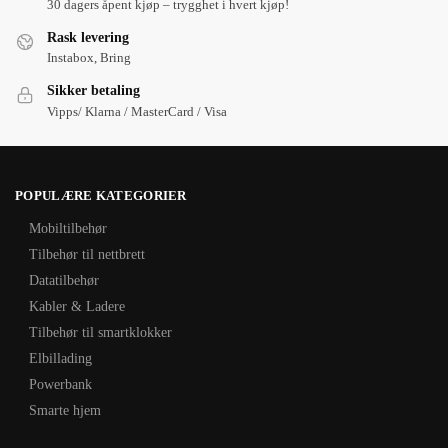
30 dagers åpent kjøp – trygghet i hvert kjøp!
Rask levering
Instabox, Bring
Sikker betaling
Vipps/ Klarna / MasterCard / Visa
POPULÆRE KATEGORIER
Mobiltilbehør
Tilbehør til nettbrett
Datatilbehør
Kabler & Ladere
Tilbehør til smartklokker
Elbillading
Powerbank
Smarte hjem