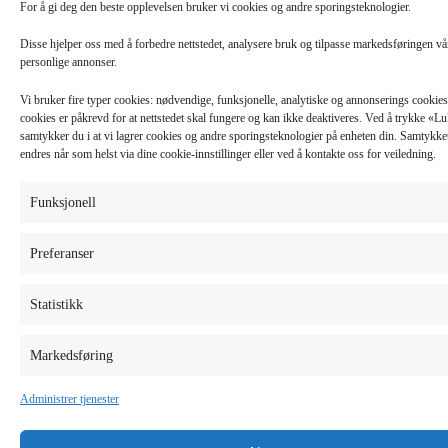
For å gi deg den beste opplevelsen bruker vi cookies og andre sporingsteknologier.
Disse hjelper oss med å forbedre nettstedet, analysere bruk og tilpasse markedsføringen v
personlige annonser.
Vi bruker fire typer cookies: nødvendige, funksjonelle, analytiske og annonserings cooki
cookies er påkrevd for at nettstedet skal fungere og kan ikke deaktiveres. Ved å trykke «
samtykker du i at vi lagrer cookies og andre sporingsteknologier på enheten din. Samtykket 
endres når som helst via dine cookie-innstillinger eller ved å kontakte oss for veiledning.
Funksjonell
Preferanser
Statistikk
Markedsføring
Administrer tjenester