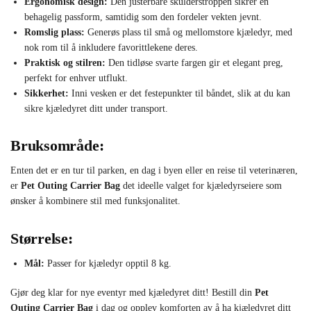
Ergonomisk design:
Den justerbare skulderstroppen sikrer en
behagelig passform, samtidig som den fordeler vekten jevnt.
Romslig plass:
Generøs plass til små og mellomstore kjæledyr, med
nok rom til å inkludere favorittlekene deres.
Praktisk og stilren:
Den tidløse svarte fargen gir et elegant preg,
perfekt for enhver utflukt.
Sikkerhet:
Inni vesken er det festepunkter til båndet, slik at du kan
sikre kjæledyret ditt under transport.
Bruksområde:
Enten det er en tur til parken, en dag i byen eller en reise til veterinæren,
er
Pet Outing Carrier Bag
det ideelle valget for kjæledyrseiere som
ønsker å kombinere stil med funksjonalitet.
Størrelse:
Mål:
Passer for kjæledyr opptil 8 kg.
Gjør deg klar for nye eventyr med kjæledyret ditt! Bestill din
Pet
Outing Carrier Bag
i dag og opplev komforten av å ha kjæledyret ditt