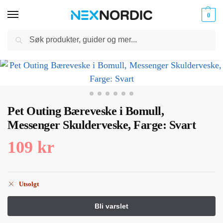
0
Søk
Kabler
ør til
Hjem
Dyreutstyr
Dyreoppbevaring og vesker
Pet Outing Bæreveske i Bomull, Messenger Skulderveske, Farge: Svart
og
/
/
/
klokker
Ladere
Pet Outing Bæreveske i Bomull,
Messenger Skulderveske, Farge: Svart
109
kr
Utsolgt