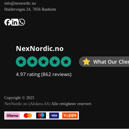
info@nexnordic.no
Huldervegen 24, 7056 Ranheim
NexNordic.no
What Our Clie
4.97 rating
(862 reviews)
Copyright © 2025
NexNordic.no (Alokera AS)
Alle rettigheter reservert.