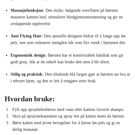
Massasjefunksjon:
Den myke, bølgende overflaten på børsten
masserer kattens hud, stimulerer blodgjennomstrømning og gir en
avslappende opplevelse.
Anti Flying Hair:
Den spesielle designen bidrar til å fange opp løs
pels, noe som reduserer mengden hår som flyr rundt i hjemmet ditt.
Ergonomisk design:
Børsten har et komfortabelt håndtak som gir
godt grep, slik at du enkelt kan bruke den uten å bli sliten.
Stilig og praktisk:
Den tiltalende blå fargen gjør at børsten ser bra ut
i ethvert hjem, og den er lett å rengjøre etter bruk.
Hvordan bruke:
Fyll opp spraybeholderen med vann eller kattens favoritt shampo.
Skru på spraymekanismen og spray lett på katten mens du børster.
Børst katten med jevne bevegelser for å fjerne løs pels og gi en
deilig massasje.