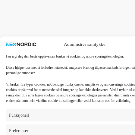
Administrer samtykke
For å gi deg den beste opplevelsen bruker vi cookies og andre sporingsteknologier.
Disse hjelper oss med å forbedre nettstedet, analysere bruk og tilpasse markedsføringen v
personlige annonser.
Vi bruker fire typer cookies: nødvendige, funksjonelle, analytiske og annonserings cooki
cookies er påkrevd for at nettstedet skal fungere og kan ikke deaktiveres. Ved å trykke «
samtykker du i at vi lagrer cookies og andre sporingsteknologier på enheten din. Samtykket 
endres når som helst via dine cookie-innstillinger eller ved å kontakte oss for veiledning.
Funksjonell
Preferanser