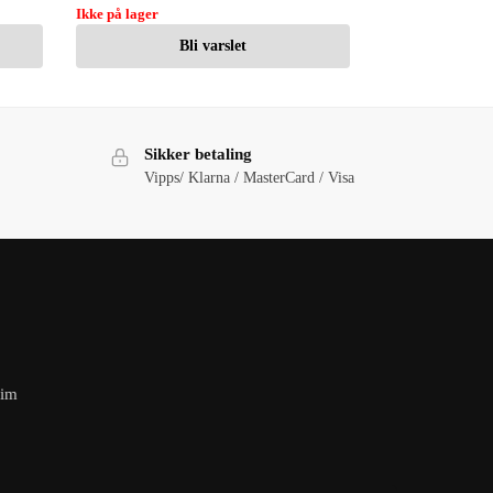
Ikke på lager
Bli varslet
Sikker betaling
Vipps/ Klarna / MasterCard / Visa
eim