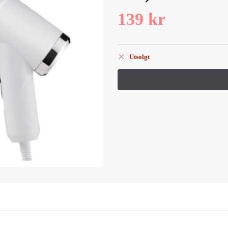
139
kr
Utsolgt