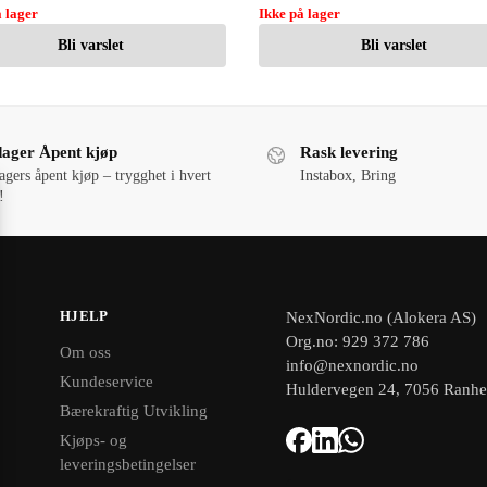
 lager
Ikke på lager
Bli varslet
Bli varslet
dager Åpent kjøp
Rask levering
agers åpent kjøp – trygghet i hvert
Instabox, Bring
!
HJELP
NexNordic.no (Alokera AS)
Org.no: 929 372 786
Om oss
info@nexnordic.no
Kundeservice
Huldervegen 24, 7056 Ranh
Bærekraftig Utvikling
Kjøps- og
leveringsbetingelser