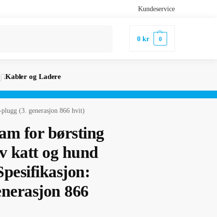
Kundeservice
Søk
0
kr
0
Kabler og Ladere
-plugg (3. generasjon 866 hvit)
kam for børsting
av katt og hund
pesifikasjon:
enerasjon 866