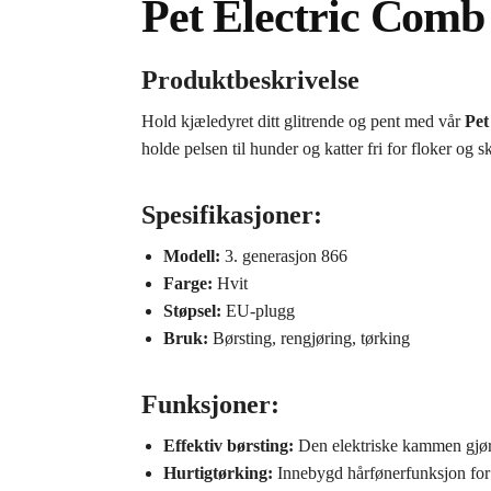
Pet Electric Comb
Produktbeskrivelse
Hold kjæledyret ditt glitrende og pent med vår
Pet
holde pelsen til hunder og katter fri for floker og sk
Spesifikasjoner:
Modell:
3. generasjon 866
Farge:
Hvit
Støpsel:
EU-plugg
Bruk:
Børsting, rengjøring, tørking
Funksjoner:
Effektiv børsting:
Den elektriske kammen gjør d
Hurtigtørking:
Innebygd hårfønerfunksjon for 