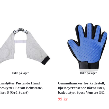
Ikke på lager
Ikke på lager
Knestøtter Pustende Hund
Gummihansker for kattestell,
beskytter Foran Beinstøtte,
kjæledyrrensende hårbørster,
lse: S (Grå Svart)
badeutstyr, Spes: Venstre-Blå
r
99
kr