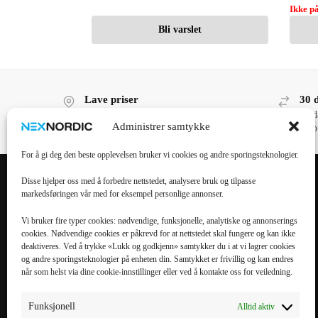
Ikke på
Bli varslet
Lave priser
30 
Lave priser, høy kvalitet!
30 d
Administrer samtykke
kjøp
For å gi deg den beste opplevelsen bruker vi cookies og andre sporingsteknologier.
Disse hjelper oss med å forbedre nettstedet, analysere bruk og tilpasse
markedsføringen vår med for eksempel personlige annonser.
POPULÆRE
POPULÆRT
KATEGORIER
MOBILTILBEHØR
Vi bruker fire typer cookies: nødvendige, funksjonelle, analytiske og annonserings
cookies. Nødvendige cookies er påkrevd for at nettstedet skal fungere og kan ikke
Mobiltilbehør
iPhone 16 Pro Max
deaktiveres. Ved å trykke «Lukk og godkjenn» samtykker du i at vi lagrer cookies
og andre sporingsteknologier på enheten din. Samtykket er frivillig og kan endres
Tilbehør til nettbrett
iPhone 16 Pro
når som helst via dine cookie-innstillinger eller ved å kontakte oss for veiledning.
Datatilbehør
iPhone 16 Plus
Kabler & Ladere
iPhone 16
Funksjonell
Alltid aktiv