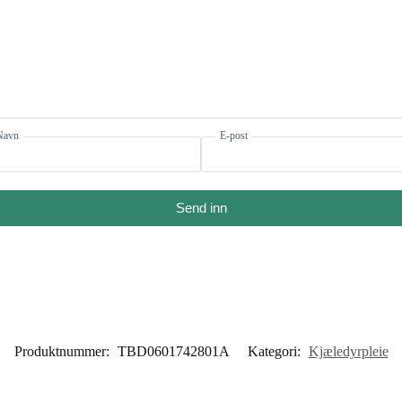
Navn
E-post
Send inn
Produktnummer:
TBD0601742801A
Kategori:
Kjæledyrpleie