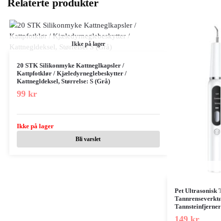
Relaterte produkter
Ikke på lager
20 STK Silikonmyke Kattneglkapsler /
Kattpfotklør / Kjæledyrneglebeskytter /
Kattnegldeksel, Størrelse: S (Grå)
99
kr
Ikke på lager
Bli varslet
Pet Ultrasonisk
Tannrenseverkt
Tannsteinfjerner
149
kr