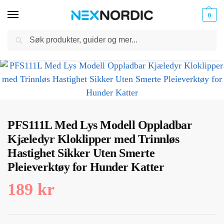
0
Søk
Kabler
ør til
Hjem
Dyreutstyr
Kjæledyrpleie
PFS111L Med Lys Modell Oppladbar Kjæledyr Kloklipper med Trinnløs Hastighet Sikker Uten Smerte Pleieverktøy for Hunder Katter
og
/
/
/
klokker
Ladere
PFS111L Med Lys Modell Oppladbar
Kjæledyr Kloklipper med Trinnløs
Hastighet Sikker Uten Smerte
Pleieverktøy for Hunder Katter
189
kr