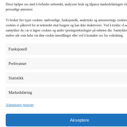
Disse hjelper oss med å forbedre nettstedet, analysere bruk og tilpasse markedsføringen v
personlige annonser.
Vi bruker fire typer cookies: nødvendige, funksjonelle, analytiske og annonserings cooki
cookies er påkrevd for at nettstedet skal fungere og kan ikke deaktiveres. Ved å trykke «
samtykker du i at vi lagrer cookies og andre sporingsteknologier på enheten din. Samtykket 
endres når som helst via dine cookie-innstillinger eller ved å kontakte oss for veiledning.
Funksjonell
Preferanser
Statistikk
Markedsføring
Administrer tjenester
Akseptere