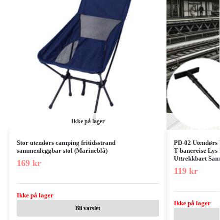
Ikke på lager
Stor utendørs camping fritidsstrand
PD-02 Utendørs V
sammenleggbar stol (Marineblå)
T-banereise Lys
Uttrekkbart Sa
169
kr
119
kr
Ikke på lager
Ikke på lager
Bli varslet