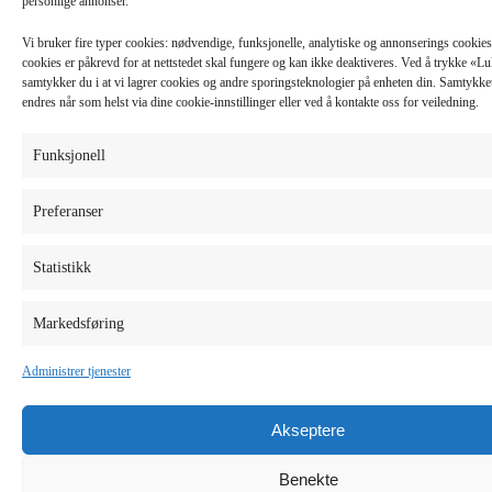
personlige annonser.
Vi bruker fire typer cookies: nødvendige, funksjonelle, analytiske og annonserings cooki
cookies er påkrevd for at nettstedet skal fungere og kan ikke deaktiveres. Ved å trykke «
samtykker du i at vi lagrer cookies og andre sporingsteknologier på enheten din. Samtykket 
endres når som helst via dine cookie-innstillinger eller ved å kontakte oss for veiledning.
Funksjonell
Preferanser
Statistikk
Markedsføring
Administrer tjenester
Akseptere
Benekte