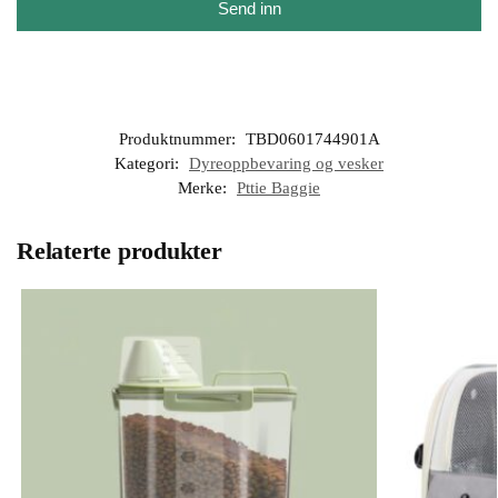
Send inn
Produktnummer:
TBD0601744901A
Kategori:
Dyreoppbevaring og vesker
Merke:
Pttie Baggie
Relaterte produkter